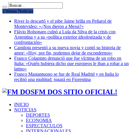
Ultimas Noticias
River lo descartó y el pibe Jaime brilla en Peñarol de
Montevideo: «¿Nos dieron a Messi?»
Flávio Bolsonaro culpó a Lula da Silva de la crisis con
Argentina y a su «política exterior ideologizada y de
confrontación»
Camilota presentó a su nueva novia y contó su historia de
amor: «Hoy, por fin, podemos dejar de escondernos»
Franco Colapinto denunció que fue víctima de un robo en
Italia: «Quién hubiera dicho que europeos le iban a robar a un
latino»
Franco Mastantuono se fue de Real Madrid y en Italia lo
recibió una multitud: jugará en Fiorentina
FM DOS SITIO OFICIAL!
INICIO
NOTICIAS
DEPORTES
ECONOMIA
ESPECTACULOS
INTERNACIONALES