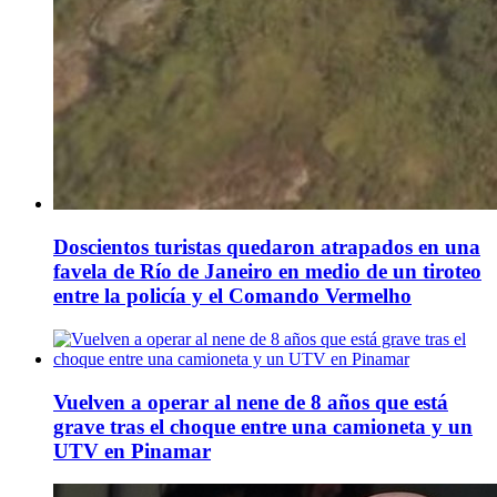
Doscientos turistas quedaron atrapados en una
favela de Río de Janeiro en medio de un tiroteo
entre la policía y el Comando Vermelho
Vuelven a operar al nene de 8 años que está
grave tras el choque entre una camioneta y un
UTV en Pinamar