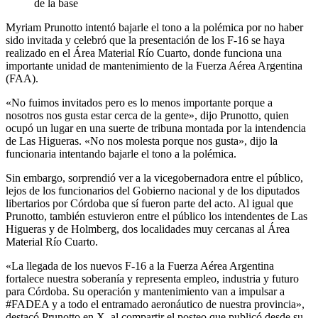
de la base
Myriam Prunotto intentó bajarle el tono a la polémica por no haber
sido invitada y celebró que la presentación de los F-16 se haya
realizado en el Área Material Río Cuarto, donde funciona una
importante unidad de mantenimiento de la Fuerza Aérea Argentina
(FAA).
«No fuimos invitados pero es lo menos importante porque a
nosotros nos gusta estar cerca de la gente», dijo Prunotto, quien
ocupó un lugar en una suerte de tribuna montada por la intendencia
de Las Higueras. «No nos molesta porque nos gusta», dijo la
funcionaria intentando bajarle el tono a la polémica.
Sin embargo, sorprendió ver a la vicegobernadora entre el público,
lejos de los funcionarios del Gobierno nacional y de los diputados
libertarios por Córdoba que sí fueron parte del acto. Al igual que
Prunotto, también estuvieron entre el público los intendentes de Las
Higueras y de Holmberg, dos localidades muy cercanas al Área
Material Río Cuarto.
«La llegada de los nuevos F-16 a la Fuerza Aérea Argentina
fortalece nuestra soberanía y representa empleo, industria y futuro
para Córdoba. Su operación y mantenimiento van a impulsar a
#FADEA y a todo el entramado aeronáutico de nuestra provincia»,
destacó Prunotto en X, al compartir el posteo que publicó desde su