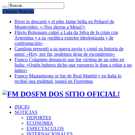
Ultimas Noticias
River lo descartó y el pibe Jaime brilla en Peñarol de
Montevideo: «¿Nos dieron a Messi?»
Flávio Bolsonaro culpó a Lula da Silva de la crisis con
Argentina y a su «política exterior ideologizada y de
confrontación»
Camilota presentó a su nueva novia y contó su historia de
amor: «Hoy, por fin, podemos dejar de escondernos»
Franco Colapinto denunció que fue víctima de un robo en
Italia: «Quién hubiera dicho que europeos le iban a robar a un
latino»
Franco Mastantuono se fue de Real Madrid y en Italia lo
recibió una multitud: jugará en Fiorentina
FM DOS SITIO OFICIAL!
INICIO
NOTICIAS
DEPORTES
ECONOMIA
ESPECTACULOS
INTERNACIONALES