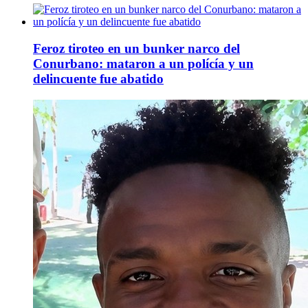
Feroz tiroteo en un bunker narco del
Conurbano: mataron a un polícía y un
delincuente fue abatido