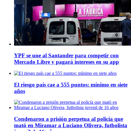
YPF se une al Santander para competir con
Mercado Libre y pagará intereses en su app
El riesgo país cae a 555 puntos: mínimo en siete
años
Condenaron a prisión perpetua al policía que
mató en Miramar a Luciano Olivera, futbolista