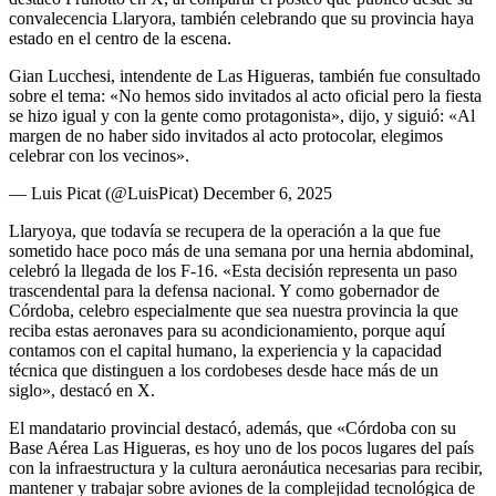
convalecencia Llaryora, también celebrando que su provincia haya
estado en el centro de la escena.
Gian Lucchesi, intendente de Las Higueras, también fue consultado
sobre el tema: «No hemos sido invitados al acto oficial pero la fiesta
se hizo igual y con la gente como protagonista», dijo, y siguió: «Al
margen de no haber sido invitados al acto protocolar, elegimos
celebrar con los vecinos».
— Luis Picat (@LuisPicat) December 6, 2025
Llaryoya, que todavía se recupera de la operación a la que fue
sometido hace poco más de una semana por una hernia abdominal,
celebró la llegada de los F-16. «Esta decisión representa un paso
trascendental para la defensa nacional. Y como gobernador de
Córdoba, celebro especialmente que sea nuestra provincia la que
reciba estas aeronaves para su acondicionamiento, porque aquí
contamos con el capital humano, la experiencia y la capacidad
técnica que distinguen a los cordobeses desde hace más de un
siglo», destacó en X.
El mandatario provincial destacó, además, que «Córdoba con su
Base Aérea Las Higueras, es hoy uno de los pocos lugares del país
con la infraestructura y la cultura aeronáutica necesarias para recibir,
mantener y trabajar sobre aviones de la complejidad tecnológica de