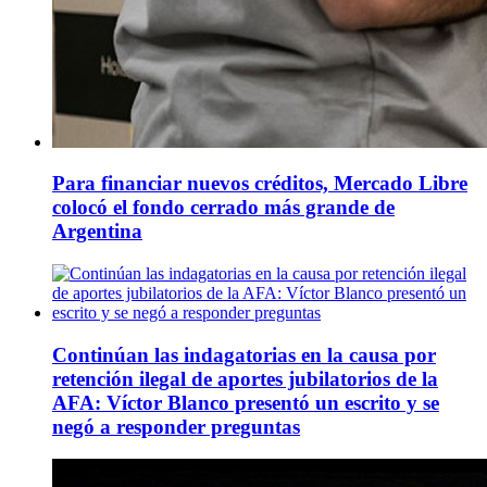
Para financiar nuevos créditos, Mercado Libre
colocó el fondo cerrado más grande de
Argentina
Continúan las indagatorias en la causa por
retención ilegal de aportes jubilatorios de la
AFA: Víctor Blanco presentó un escrito y se
negó a responder preguntas