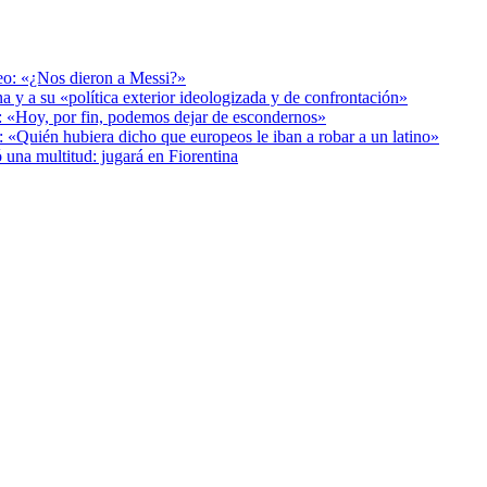
deo: «¿Nos dieron a Messi?»
a y a su «política exterior ideologizada y de confrontación»
r: «Hoy, por fin, podemos dejar de escondernos»
: «Quién hubiera dicho que europeos le iban a robar a un latino»
 una multitud: jugará en Fiorentina