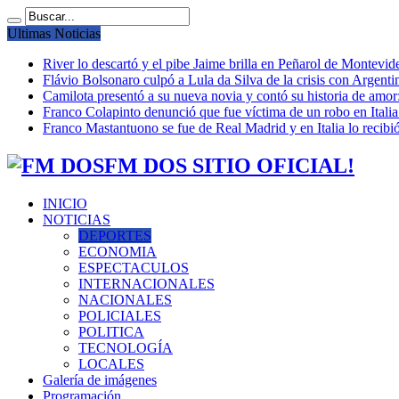
Ultimas Noticias
River lo descartó y el pibe Jaime brilla en Peñarol de Montevi
Flávio Bolsonaro culpó a Lula da Silva de la crisis con Argentin
Camilota presentó a su nueva novia y contó su historia de amo
Franco Colapinto denunció que fue víctima de un robo en Italia
Franco Mastantuono se fue de Real Madrid y en Italia lo recibió
FM DOS SITIO OFICIAL!
INICIO
NOTICIAS
DEPORTES
ECONOMIA
ESPECTACULOS
INTERNACIONALES
NACIONALES
POLICIALES
POLITICA
TECNOLOGÍA
LOCALES
Galería de imágenes
Programación