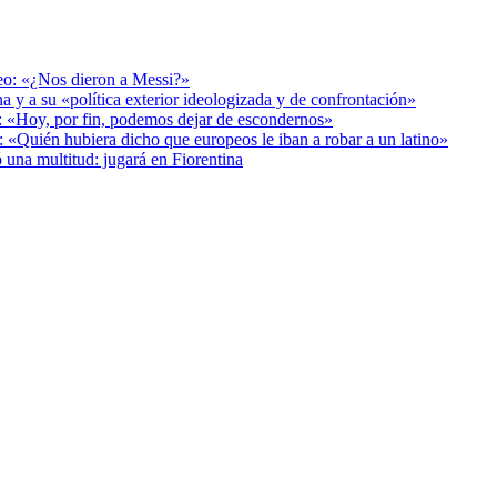
deo: «¿Nos dieron a Messi?»
a y a su «política exterior ideologizada y de confrontación»
r: «Hoy, por fin, podemos dejar de escondernos»
: «Quién hubiera dicho que europeos le iban a robar a un latino»
 una multitud: jugará en Fiorentina