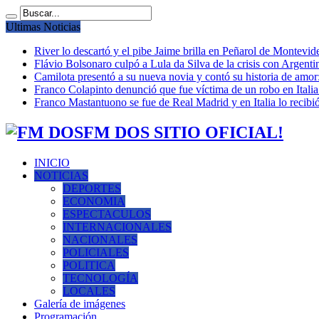
Ultimas Noticias
River lo descartó y el pibe Jaime brilla en Peñarol de Montevi
Flávio Bolsonaro culpó a Lula da Silva de la crisis con Argentin
Camilota presentó a su nueva novia y contó su historia de amo
Franco Colapinto denunció que fue víctima de un robo en Italia
Franco Mastantuono se fue de Real Madrid y en Italia lo recibió
FM DOS SITIO OFICIAL!
INICIO
NOTICIAS
DEPORTES
ECONOMIA
ESPECTACULOS
INTERNACIONALES
NACIONALES
POLICIALES
POLITICA
TECNOLOGÍA
LOCALES
Galería de imágenes
Programación