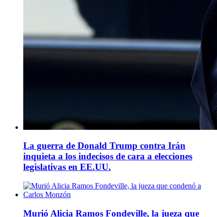
La guerra de Donald Trump contra Irán
inquieta a los indecisos de cara a elecciones
legislativas en EE.UU.
Murió Alicia Ramos Fondeville, la jueza que