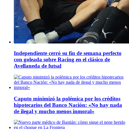
Independiente cerró su fin de semana perfecto
con goleada sobre Racing en el clásico de
Avellaneda de futsal
Caputo minimizó la polémica por los créditos
hipotecarios del Banco Nación: «No hay nada
de ilegal y mucho menos inmoral»