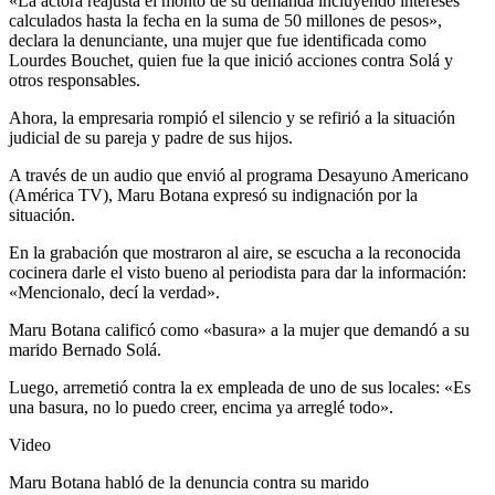
«La actora reajusta el monto de su demanda incluyendo intereses
calculados hasta la fecha en la suma de 50 millones de pesos»,
declara la denunciante, una mujer que fue identificada como
Lourdes Bouchet, quien fue la que inició acciones contra Solá y
otros responsables.
Ahora, la empresaria rompió el silencio y se refirió a la situación
judicial de su pareja y padre de sus hijos.
A través de un audio que envió al programa Desayuno Americano
(América TV), Maru Botana expresó su indignación por la
situación.
En la grabación que mostraron al aire, se escucha a la reconocida
cocinera darle el visto bueno al periodista para dar la información:
«Mencionalo, decí la verdad».
Maru Botana calificó como «basura» a la mujer que demandó a su
marido Bernado Solá.
Luego, arremetió contra la ex empleada de uno de sus locales: «Es
una basura, no lo puedo creer, encima ya arreglé todo».
Video
Maru Botana habló de la denuncia contra su marido