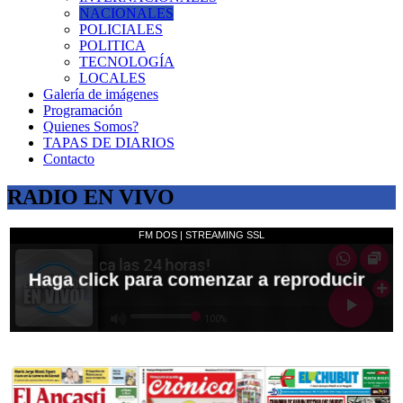
NACIONALES
POLICIALES
POLITICA
TECNOLOGÍA
LOCALES
Galería de imágenes
Programación
Quienes Somos?
TAPAS DE DIARIOS
Contacto
RADIO EN VIVO