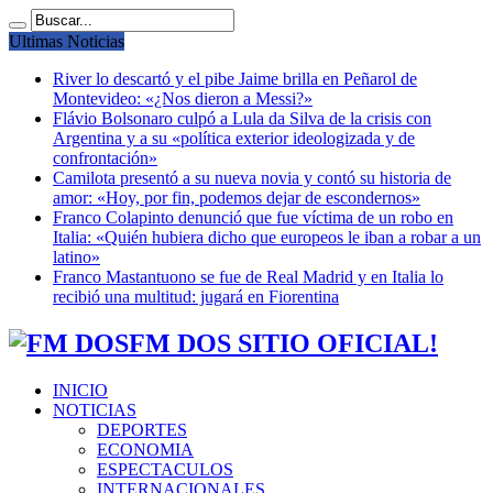
Ultimas Noticias
River lo descartó y el pibe Jaime brilla en Peñarol de
Montevideo: «¿Nos dieron a Messi?»
Flávio Bolsonaro culpó a Lula da Silva de la crisis con
Argentina y a su «política exterior ideologizada y de
confrontación»
Camilota presentó a su nueva novia y contó su historia de
amor: «Hoy, por fin, podemos dejar de escondernos»
Franco Colapinto denunció que fue víctima de un robo en
Italia: «Quién hubiera dicho que europeos le iban a robar a un
latino»
Franco Mastantuono se fue de Real Madrid y en Italia lo
recibió una multitud: jugará en Fiorentina
FM DOS SITIO OFICIAL!
INICIO
NOTICIAS
DEPORTES
ECONOMIA
ESPECTACULOS
INTERNACIONALES