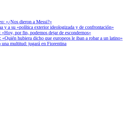
deo: «¿Nos dieron a Messi?»
a y a su «política exterior ideologizada y de confrontación»
r: «Hoy, por fin, podemos dejar de escondernos»
: «Quién hubiera dicho que europeos le iban a robar a un latino»
 una multitud: jugará en Fiorentina