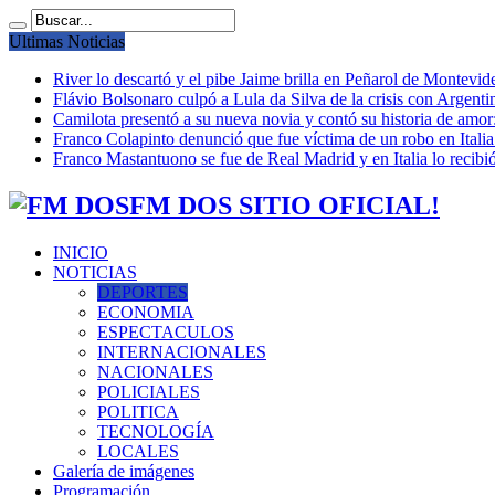
Ultimas Noticias
River lo descartó y el pibe Jaime brilla en Peñarol de Montevi
Flávio Bolsonaro culpó a Lula da Silva de la crisis con Argentin
Camilota presentó a su nueva novia y contó su historia de amo
Franco Colapinto denunció que fue víctima de un robo en Italia
Franco Mastantuono se fue de Real Madrid y en Italia lo recibió
FM DOS SITIO OFICIAL!
INICIO
NOTICIAS
DEPORTES
ECONOMIA
ESPECTACULOS
INTERNACIONALES
NACIONALES
POLICIALES
POLITICA
TECNOLOGÍA
LOCALES
Galería de imágenes
Programación