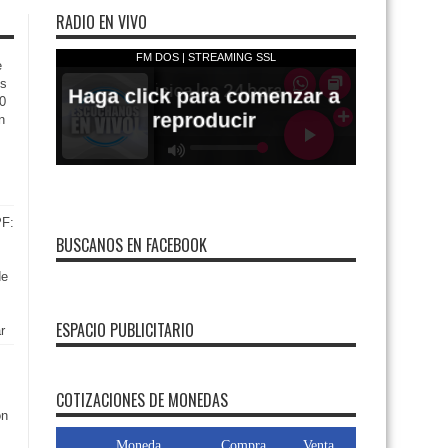
RADIO EN VIVO
e
os
0
n
PF:
BUSCANOS EN FACEBOOK
de
ESPACIO PUBLICITARIO
r
FMDOS
COTIZACIONES DE MONEDAS
ón
Moneda
Compra
Venta