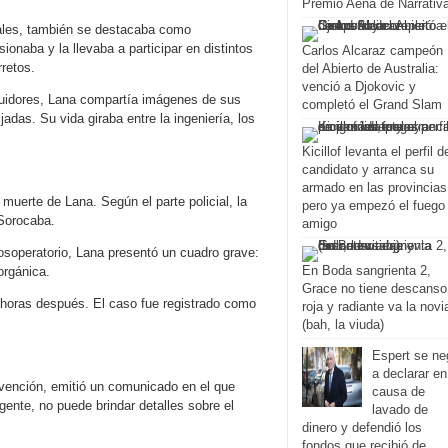
Premio Aena de Narrativ
iales, también se destacaba como
ionaba y la llevaba a participar en distintos
Carlos Alcaraz campeón
rretos.
del Abierto de Australia:
venció a Djokovic y
idores, Lana compartía imágenes de sus
completó el Grand Slam
das. Su vida giraba entre la ingeniería, los
Kicillof levanta el perfil d
candidato y arranca su
armado en las provincias
muerte de Lana. Según el parte policial, la
pero ya empezó el fuego
 Sorocaba.
amigo
posoperatorio, Lana presentó un cuadro grave:
En Boda sangrienta 2,
orgánica.
Grace no tiene descanso
ó horas después. El caso fue registrado como
roja y radiante va la novi
(bah, la viuda)
Espert se ne
a declarar en
rvención, emitió un comunicado en el que
causa de
igente, no puede brindar detalles sobre el
lavado de
dinero y defendió los
fondos que recibió de