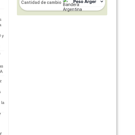
s
a
0 y
l
as
FA
iz
s
 la
y