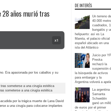
DE INTERÉS
e 28 años murió tras
Un terreno d
40.000 metr
cuadrados, 1
bungalós y u
helipuerto: así es La
Mareta, el palacio oficial
x1
español ubicado en una
isla del Atlántico
Juicio por Y
Preska
rechazó la
suspensión 
ano. Era apasionada por los caballos y su
la búsqueda de activos
para embargar y la
Argentina volverá a apela
La argentina
tras someterse a una cirugía estética
Samanta
Schweblin
sacudida por la trágica muerte de Lana David
ganó un mill
rse a una cirugía para colocarse implantes
de euros por el primer