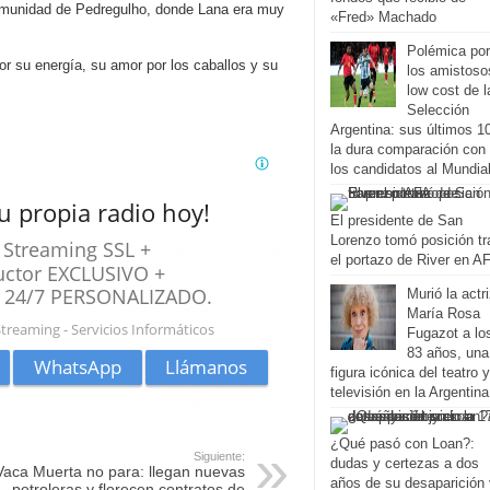
comunidad de Pedregulho, donde Lana era muy
«Fred» Machado
Polémica por
or su energía, su amor por los caballos y su
los amistoso
low cost de l
Selección
Argentina: sus últimos 1
la dura comparación con
los candidatos al Mundia
El presidente de San
Lorenzo tomó posición tr
el portazo de River en A
Murió la actr
María Rosa
Fugazot a lo
83 años, una
figura icónica del teatro y
televisión en la Argentina
¿Qué pasó con Loan?:
Siguiente:
dudas y certezas a dos
Vaca Muerta no para: llegan nuevas
años de su desaparición 
petroleras y florecen contratos de