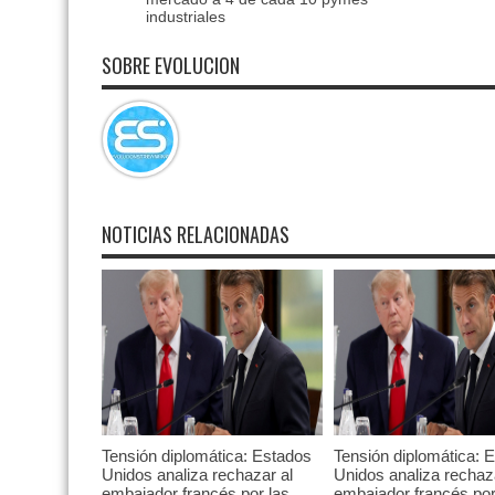
industriales
SOBRE EVOLUCION
NOTICIAS RELACIONADAS
Tensión diplomática: Estados
Tensión diplomática: 
Unidos analiza rechazar al
Unidos analiza rechaz
embajador francés por las
embajador francés por