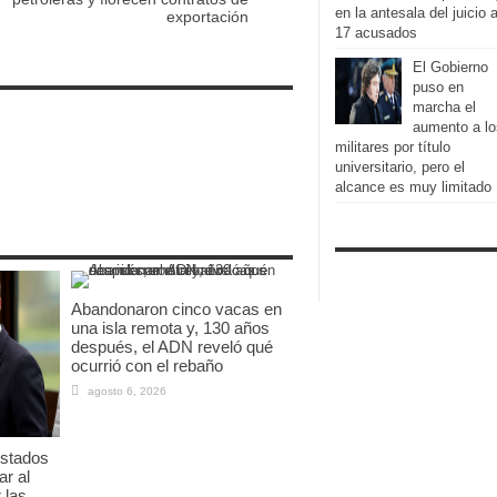
en la antesala del juicio 
exportación
17 acusados
El Gobierno
puso en
marcha el
aumento a lo
militares por título
universitario, pero el
alcance es muy limitado
Abandonaron cinco vacas en
una isla remota y, 130 años
después, el ADN reveló qué
ocurrió con el rebaño
agosto 6, 2026
Estados
ar al
 las