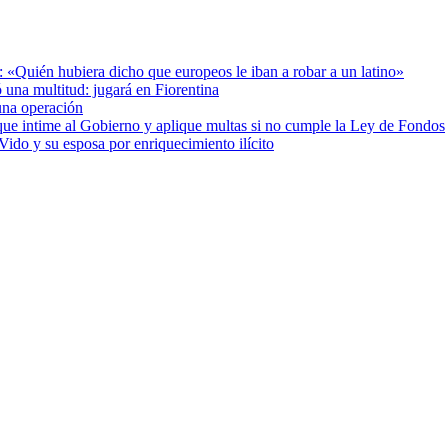
: «Quién hubiera dicho que europeos le iban a robar a un latino»
 una multitud: jugará en Fiorentina
una operación
cia que intime al Gobierno y aplique multas si no cumple la Ley de Fondos
ido y su esposa por enriquecimiento ilícito