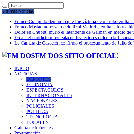
Ultimas Noticias
Franco Colapinto denunció que fue víctima de un robo en Italia
Franco Mastantuono se fue de Real Madrid y en Italia lo recibió
Dolor en Chubut: murió el intendente de Gaiman en medio de 
Escala el conflicto universitario: los rectores piden a la Justi
La Cámara de Casación confirmó el procesamiento de Julio de V
FM DOS SITIO OFICIAL!
INICIO
NOTICIAS
DEPORTES
ECONOMIA
ESPECTACULOS
INTERNACIONALES
NACIONALES
POLICIALES
POLITICA
TECNOLOGÍA
LOCALES
Galería de imágenes
Programación