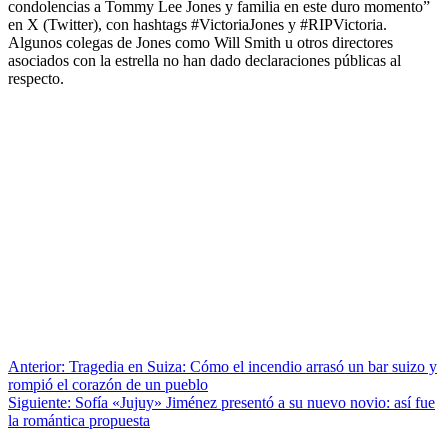
condolencias a Tommy Lee Jones y familia en este duro momento”
en X (Twitter), con hashtags #VictoriaJones y #RIPVictoria.
Algunos colegas de Jones como Will Smith u otros directores
asociados con la estrella no han dado declaraciones públicas al
respecto.
Anterior:
Tragedia en Suiza: Cómo el incendio arrasó un bar suizo y
rompió el corazón de un pueblo
Siguiente:
Sofía «Jujuy» Jiménez presentó a su nuevo novio: así fue
la romántica propuesta