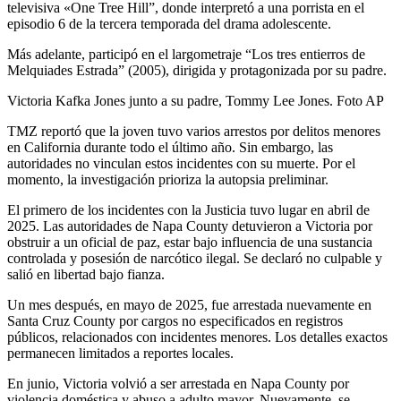
televisiva «One Tree Hill”, donde interpretó a una porrista en el
episodio 6 de la tercera temporada del drama adolescente.
Más adelante, participó en el largometraje “Los tres entierros de
Melquiades Estrada” (2005), dirigida y protagonizada por su padre.
Victoria Kafka Jones junto a su padre, Tommy Lee Jones. Foto AP
TMZ reportó que la joven tuvo varios arrestos por delitos menores
en California durante todo el último año. Sin embargo, las
autoridades no vinculan estos incidentes con su muerte. Por el
momento, la investigación prioriza la autopsia preliminar.
El primero de los incidentes con la Justicia tuvo lugar en abril de
2025. Las autoridades de Napa County detuvieron a Victoria por
obstruir a un oficial de paz, estar bajo influencia de una sustancia
controlada y posesión de narcótico ilegal. Se declaró no culpable y
salió en libertad bajo fianza.
Un mes después, en mayo de 2025, fue arrestada nuevamente en
Santa Cruz County por cargos no especificados en registros
públicos, relacionados con incidentes menores. Los detalles exactos
permanecen limitados a reportes locales.
En junio, Victoria volvió a ser arrestada en Napa County por
violencia doméstica y abuso a adulto mayor. Nuevamente, se