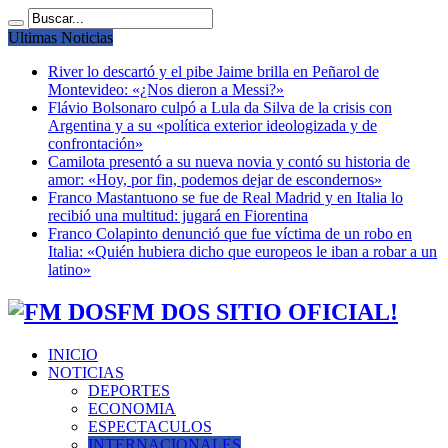
Ultimas Noticias
River lo descartó y el pibe Jaime brilla en Peñarol de
Montevideo: «¿Nos dieron a Messi?»
Flávio Bolsonaro culpó a Lula da Silva de la crisis con
Argentina y a su «política exterior ideologizada y de
confrontación»
Camilota presentó a su nueva novia y contó su historia de
amor: «Hoy, por fin, podemos dejar de escondernos»
Franco Mastantuono se fue de Real Madrid y en Italia lo
recibió una multitud: jugará en Fiorentina
Franco Colapinto denunció que fue víctima de un robo en
Italia: «Quién hubiera dicho que europeos le iban a robar a un
latino»
FM DOS SITIO OFICIAL!
INICIO
NOTICIAS
DEPORTES
ECONOMIA
ESPECTACULOS
INTERNACIONALES