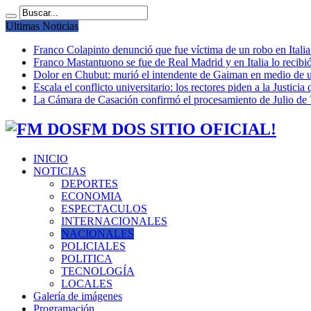
Ultimas Noticias
Franco Colapinto denunció que fue víctima de un robo en Italia
Franco Mastantuono se fue de Real Madrid y en Italia lo recibió
Dolor en Chubut: murió el intendente de Gaiman en medio de 
Escala el conflicto universitario: los rectores piden a la Justi
La Cámara de Casación confirmó el procesamiento de Julio de V
FM DOS SITIO OFICIAL!
INICIO
NOTICIAS
DEPORTES
ECONOMIA
ESPECTACULOS
INTERNACIONALES
NACIONALES
POLICIALES
POLITICA
TECNOLOGÍA
LOCALES
Galería de imágenes
Programación