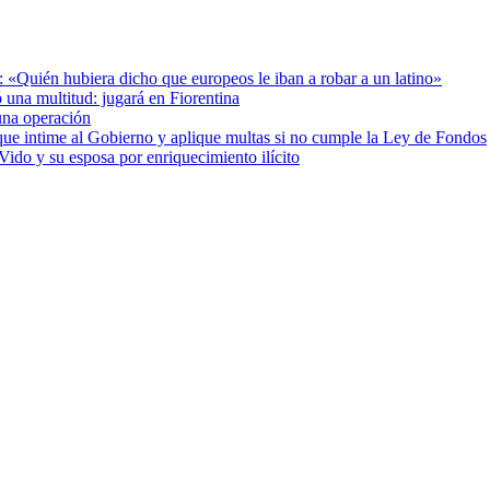
: «Quién hubiera dicho que europeos le iban a robar a un latino»
 una multitud: jugará en Fiorentina
una operación
cia que intime al Gobierno y aplique multas si no cumple la Ley de Fondos
ido y su esposa por enriquecimiento ilícito