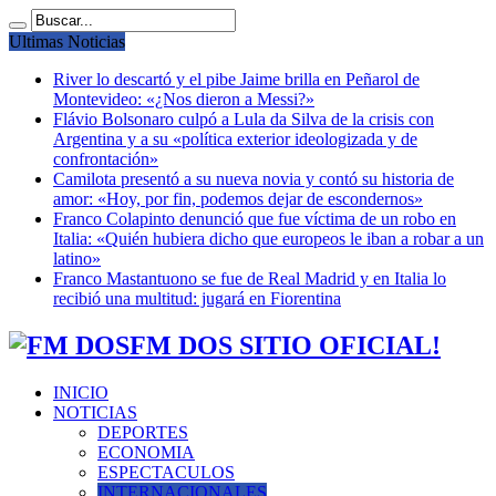
Ultimas Noticias
River lo descartó y el pibe Jaime brilla en Peñarol de
Montevideo: «¿Nos dieron a Messi?»
Flávio Bolsonaro culpó a Lula da Silva de la crisis con
Argentina y a su «política exterior ideologizada y de
confrontación»
Camilota presentó a su nueva novia y contó su historia de
amor: «Hoy, por fin, podemos dejar de escondernos»
Franco Colapinto denunció que fue víctima de un robo en
Italia: «Quién hubiera dicho que europeos le iban a robar a un
latino»
Franco Mastantuono se fue de Real Madrid y en Italia lo
recibió una multitud: jugará en Fiorentina
FM DOS SITIO OFICIAL!
INICIO
NOTICIAS
DEPORTES
ECONOMIA
ESPECTACULOS
INTERNACIONALES