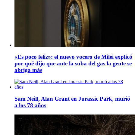
«Es poco feliz»: el nuevo vocero de Milei explicó
por qué dijo que ante la suba del gas la gente se
abriga más
Sam Neill, Alan Grant en Jurassic Park, murió
a los 78 años