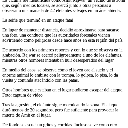
La víctima fue identificada como Amit Rajwar, un vecino de la zona
que, según medios locales, se acercó junto a otras personas a
observar a una manada de 42 elefantes salvajes en un área abierta.
La selfie que terminó en un ataque fatal
En lugar de mantener distancia, decidió aproximarse para sacarse
una foto, una conducta que las autoridades forestales vienen
advirtiendo como peligrosa desde hace años en esta región del país.
De acuerdo con los primeros reportes y con lo que se observa en la
grabación, Rajwar se acercó peligrosamente a uno de los elefantes,
mientras otros hombres intentaban huir desesperados del lugar.
En medio del caos, se observa cómo el joven cae al suelo y el
enorme animal lo embiste con la trompa, lo golpea, lo pisa, lo da
vuelta y continúa atacándolo con las patas.
Otros hombres que estaban en el lugar pudieron escapar del ataque.
Foto: captura de video
Tras la agresión, el elefante sigue merodeando la zona. El ataque
duró menos de 20 segundos, pero fue suficiente para provocar la
muerte de Amit en el lugar.
De fondo se escuchan gritos y corridas. Incluso se ve cómo otro