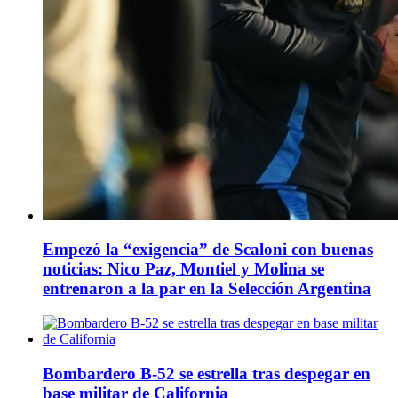
Empezó la “exigencia” de Scaloni con buenas
noticias: Nico Paz, Montiel y Molina se
entrenaron a la par en la Selección Argentina
Bombardero B-52 se estrella tras despegar en
base militar de California