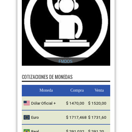
FMDOS
COTIZACIONES DE MONEDAS
Moneda
Compra
Venta
Dólar Oficial +
$ 1470,00
$ 1520,00
Euro
$ 1717,468
$ 1731,60
Real
$ 291,032
$ 291,20