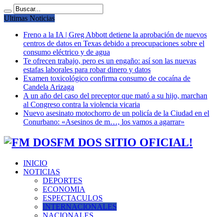
Ultimas Noticias
Freno a la IA | Greg Abbott detiene la aprobación de nuevos
centros de datos en Texas debido a preocupaciones sobre el
consumo eléctrico y de agua
Te ofrecen trabajo, pero es un engaño: así son las nuevas
estafas laborales para robar dinero y datos
Examen toxicológico confirma consumo de cocaína de
Candela Arizaga
A un año del caso del preceptor que mató a su hijo, marchan
al Congreso contra la violencia vicaria
Nuevo asesinato motochorro de un policía de la Ciudad en el
Conurbano: «Asesinos de m…, los vamos a agarrar»
FM DOS SITIO OFICIAL!
INICIO
NOTICIAS
DEPORTES
ECONOMIA
ESPECTACULOS
INTERNACIONALES
NACIONALES