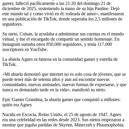
gamer, falleció pacíficamente a las 21:20 del domingo 21 de
diciembre de 2025, sosteniendo la mano de su hija Pauline. Dejó
este mundo tal y como vivió en él: rodeada de amor», manifestaron
en una publicación de TikTok, donde superaba los 2,5 millones de
seguidores.
Su nieto, Culsan, la ayudaba a administrar sus cuentas en el mundo
virtual, y fue el encargado de compartir un sentido homenaje. En
Instagram sumaba otros 850.000 seguidores, y tenía 117.000
suscriptores en YouTube.
La abuela Agnes ra famosa en la comunidad gamer y estrella de
TikTok.
«Mi abuela demostró que internet no es solo cosa de jóvenes, que se
puede tener más de setenta años y aun así encontrar nuevas
comunidades, nuevas amistades, nuevas formas de expresarse, y que
nunca es demasiado tarde en la vida», manifestó su nieto.
Epic Gamer Grandma, la abuela gamer que conquistó a millones:
quién era Agnes
Nacida en Escocia, Reino Unido, el 25 de agosto de 1947, Agnes
era una celebridad en las redes desde 2023. Sus nietos empezaron a
mostrar que jugaba partidas de Skyrim, Minecraft y Phasmophobia.