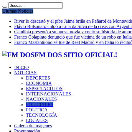
Ultimas Noticias
River lo descartó y el pibe Jaime brilla en Peñarol de Montevi
Flávio Bolsonaro culpó a Lula da Silva de la crisis con Argentin
Camilota presentó a su nueva novia y contó su historia de amo
Franco Colapinto denunció que fue víctima de un robo en Italia
Franco Mastantuono se fue de Real Madrid y en Italia lo recibió
FM DOS SITIO OFICIAL!
INICIO
NOTICIAS
DEPORTES
ECONOMIA
ESPECTACULOS
INTERNACIONALES
NACIONALES
POLICIALES
POLITICA
TECNOLOGÍA
LOCALES
Galería de imágenes
Programación