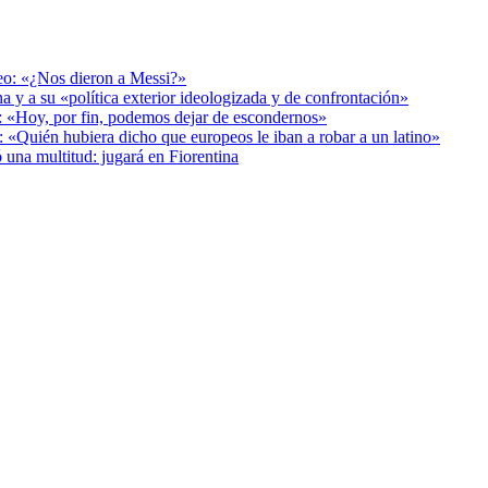
deo: «¿Nos dieron a Messi?»
a y a su «política exterior ideologizada y de confrontación»
r: «Hoy, por fin, podemos dejar de escondernos»
: «Quién hubiera dicho que europeos le iban a robar a un latino»
 una multitud: jugará en Fiorentina