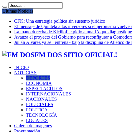
Ultimas Noticias
CFK: Una estrategia política sin sustento jurídico
El mensaje de Quintela a los inversores si el peronismo vuelve 
La mano derecha de Kicillof le pidió a una IA que diagnostique 
Avanza el proyecto del Gobierno para reconfigurar a Comodor
Julián Alvarez ya se «entrena» bajo la disciplina de Atlético de
FM DOS SITIO OFICIAL!
INICIO
NOTICIAS
DEPORTES
ECONOMIA
ESPECTACULOS
INTERNACIONALES
NACIONALES
POLICIALES
POLITICA
TECNOLOGÍA
LOCALES
Galería de imágenes
Programación