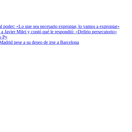
al poder: «Lo que sea necesario expropiar, lo vamos a expropiar»
a Javier Milei y contó qué le respondió: «Delirio persecutorio»
o Py
 Madrid pese a su deseo de irse a Barcelona