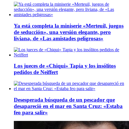
Ya está completa la miniserie «Merteuil, juegos
de seducción», una versión elegante, pero
liviana, de «Las amistades peligrosas»
Los jueces de «Chiqui» Tapia y los insólitos
pedidos de Neiffert
Desesperada búsqueda de un pescador que
desapareció en el mar en Santa Cruz: «Estaba
feo para salir»