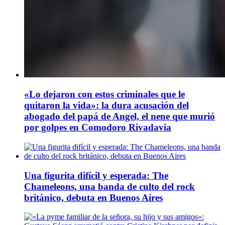
«Lo dejaron con estos criminales que le
quitaron la vida»: la dura acusación del
abogado del papá de Angel, el nene que murió
por golpes en Comodoro Rivadavia
Una figurita difícil y esperada: The
Chameleons, una banda de culto del rock
británico, debuta en Buenos Aires