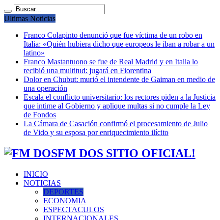
Ultimas Noticias
Franco Colapinto denunció que fue víctima de un robo en
Italia: «Quién hubiera dicho que europeos le iban a robar a un
latino»
Franco Mastantuono se fue de Real Madrid y en Italia lo
recibió una multitud: jugará en Fiorentina
Dolor en Chubut: murió el intendente de Gaiman en medio de
una operación
Escala el conflicto universitario: los rectores piden a la Justicia
que intime al Gobierno y aplique multas si no cumple la Ley
de Fondos
La Cámara de Casación confirmó el procesamiento de Julio
de Vido y su esposa por enriquecimiento ilícito
FM DOS SITIO OFICIAL!
INICIO
NOTICIAS
DEPORTES
ECONOMIA
ESPECTACULOS
INTERNACIONALES