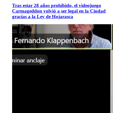
Tras estar 28 años prohibido, el videojuego
Carmageddon volvió a ser legal en la Ciudad
gracias a la Ley de Hojarasca