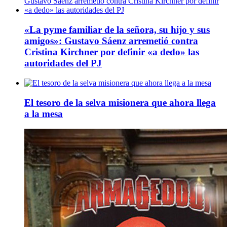
«La pyme familiar de la señora, su hijo y sus
amigos»: Gustavo Sáenz arremetió contra
Cristina Kirchner por definir «a dedo» las
autoridades del PJ
El tesoro de la selva misionera que ahora llega
a la mesa