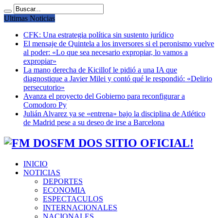
Ultimas Noticias
CFK: Una estrategia política sin sustento jurídico
El mensaje de Quintela a los inversores si el peronismo vuelve
al poder: «Lo que sea necesario expropiar, lo vamos a
expropiar»
La mano derecha de Kicillof le pidió a una IA que
diagnostique a Javier Milei y contó qué le respondió: «Delirio
persecutorio»
Avanza el proyecto del Gobierno para reconfigurar a
Comodoro Py
Julián Alvarez ya se «entrena» bajo la disciplina de Atlético
de Madrid pese a su deseo de irse a Barcelona
FM DOS SITIO OFICIAL!
INICIO
NOTICIAS
DEPORTES
ECONOMIA
ESPECTACULOS
INTERNACIONALES
NACIONALES