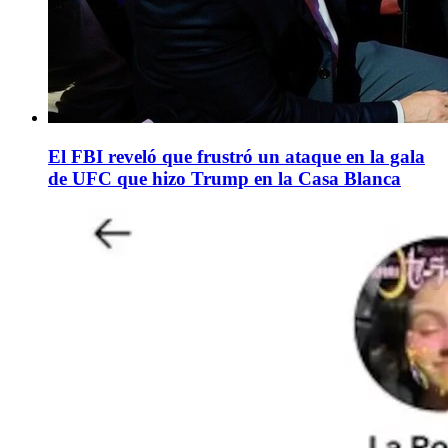
El FBI reveló que frustró un ataque en la gala
de UFC que hizo Trump en la Casa Blanca