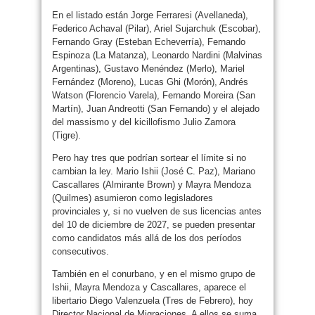
En el listado están Jorge Ferraresi (Avellaneda),
Federico Achaval (Pilar), Ariel Sujarchuk (Escobar),
Fernando Gray (Esteban Echeverría), Fernando
Espinoza (La Matanza), Leonardo Nardini (Malvinas
Argentinas), Gustavo Menéndez (Merlo), Mariel
Fernández (Moreno), Lucas Ghi (Morón), Andrés
Watson (Florencio Varela), Fernando Moreira (San
Martín), Juan Andreotti (San Fernando) y el alejado
del massismo y del kicillofismo Julio Zamora
(Tigre).
Pero hay tres que podrían sortear el límite si no
cambian la ley. Mario Ishii (José C. Paz), Mariano
Cascallares (Almirante Brown) y Mayra Mendoza
(Quilmes) asumieron como legisladores
provinciales y, si no vuelven de sus licencias antes
del 10 de diciembre de 2027, se pueden presentar
como candidatos más allá de los dos períodos
consecutivos.
También en el conurbano, y en el mismo grupo de
Ishii, Mayra Mendoza y Cascallares, aparece el
libertario Diego Valenzuela (Tres de Febrero), hoy
Director Nacional de Migraciones. A ellos se suma