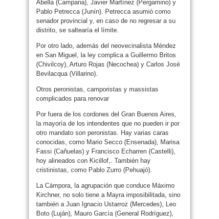
Abella (Campana), Javier Martínez (Pergamino) y
Pablo Petrecca (Junín). Petrecca asumió como
senador provincial y, en caso de no regresar a su
distrito, se saltearía el límite.
Por otro lado, además del neovecinalista Méndez
en San Miguel, la ley complica a Guillermo Britos
(Chivilcoy), Arturo Rojas (Necochea) y Carlos José
Bevilacqua (Villarino).
Otros peronistas, camporistas y massistas
complicados para renovar
Por fuera de los cordones del Gran Buenos Aires,
la mayoría de los intendentes que no pueden ir por
otro mandato son peronistas. Hay varias caras
conocidas, como Mario Secco (Ensenada), Marisa
Fassi (Cañuelas) y Francisco Echarren (Castelli),
hoy alineados con Kicillof,. También hay
cristinistas, como Pablo Zurro (Pehuajó).
La Cámpora, la agrupación que conduce Máximo
Kirchner, no solo tiene a Mayra imposibilitada, sino
también a Juan Ignacio Ustarroz (Mercedes), Leo
Boto (Luján), Mauro García (General Rodríguez),