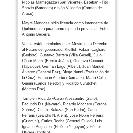
Nicolás Mantegazza (San Vicente), Esteban «Tito»
Sanzio (Baradero) e Iván Villagrán (Carmen de
Areco).
Mayra Mendoza pidió licencia como intendenta de
Quilmes para jurar como diputada provincial. Foto:
Antonio Becerra
Varios están enrolados en el Movimiento Derecho
al Futuro del gobernador Kicillof: Fabián Cagliardi
(Berisso), Gustavo Barrera (Villa Gesell), Julio
César Marini (Benito Juárez), Gustavo Cocconi
(Tapalqué), Germán Lago (Alberti), Juan Manuel
Álvarez (General Paz), Diego Nanni (Exaltación de
la Cruz), Esteban Acerbo (Daireaux), María Celia
Gianni (Carlos Tejedor) y Ricardo Curutchet
(Marcos Paz).
También Ricardo «Cura» Alessandro (Salto),
Facundo Diz (Navarro), Ricardo Moccero (Coronel
Suárez), Cecilio Salazar (San Pedro), Carlos
Ferraris (Leandro N. Alem), José Nobre Ferreira
(Guaminí), Carlos Rocha (General Guido), Luis
Ignacio Pugnaloni (Hipólito Yrigoyen) y Héctor
Olivera (Tordillo).