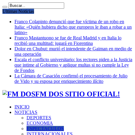
Ultimas Noticias
Franco Colapinto denunció que fue víctima de un robo en
Italia: «Quién hubiera dicho que europeos le iban a robar a un
latino»
Franco Mastantuono se fue de Real Madrid y en Italia lo
recibió una multitud: jugará en Fiorentina
Dolor en Chubut: murió el intendente de Gaiman en medio de
una operación
Escala el conflicto universitario: los rectores piden a la Justicia
que intime al Gobierno y aplique multas si no cumple la Ley
de Fondos
La Cámara de Casación confirmó el procesamiento de Julio
de Vido y su esposa por enriquecimiento ilícito
FM DOS SITIO OFICIAL!
INICIO
NOTICIAS
DEPORTES
ECONOMIA
ESPECTACULOS
INTERNACIONALES