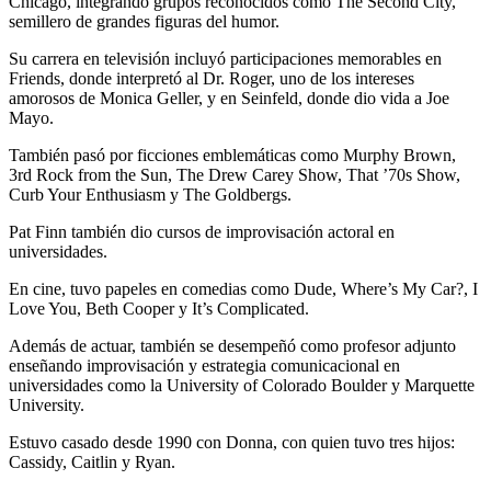
Chicago, integrando grupos reconocidos como The Second City,
semillero de grandes figuras del humor.
Su carrera en televisión incluyó participaciones memorables en
Friends, donde interpretó al Dr. Roger, uno de los intereses
amorosos de Monica Geller, y en Seinfeld, donde dio vida a Joe
Mayo.
También pasó por ficciones emblemáticas como Murphy Brown,
3rd Rock from the Sun, The Drew Carey Show, That ’70s Show,
Curb Your Enthusiasm y The Goldbergs.
Pat Finn también dio cursos de improvisación actoral en
universidades.
En cine, tuvo papeles en comedias como Dude, Where’s My Car?, I
Love You, Beth Cooper y It’s Complicated.
Además de actuar, también se desempeñó como profesor adjunto
enseñando improvisación y estrategia comunicacional en
universidades como la University of Colorado Boulder y Marquette
University.
Estuvo casado desde 1990 con Donna, con quien tuvo tres hijos:
Cassidy, Caitlin y Ryan.