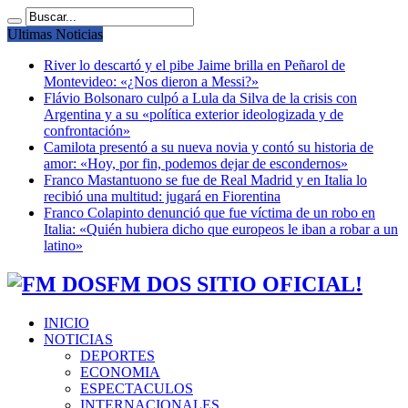
Ultimas Noticias
River lo descartó y el pibe Jaime brilla en Peñarol de
Montevideo: «¿Nos dieron a Messi?»
Flávio Bolsonaro culpó a Lula da Silva de la crisis con
Argentina y a su «política exterior ideologizada y de
confrontación»
Camilota presentó a su nueva novia y contó su historia de
amor: «Hoy, por fin, podemos dejar de escondernos»
Franco Mastantuono se fue de Real Madrid y en Italia lo
recibió una multitud: jugará en Fiorentina
Franco Colapinto denunció que fue víctima de un robo en
Italia: «Quién hubiera dicho que europeos le iban a robar a un
latino»
FM DOS SITIO OFICIAL!
INICIO
NOTICIAS
DEPORTES
ECONOMIA
ESPECTACULOS
INTERNACIONALES