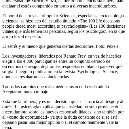
Universidad de Zúrich (Suiza) elaboraron una encuesta abierta para
evaluar el estrés compartido en torno a diversas incertidumbres.
El portal de la revista «Popular Science», especialista en tecnología
y ciencia, se hizo eco del estudio titulado «The 100 life decisions
people dread most, according to psychologists» (Las 100 decisiones
vitales que más temen las personas, según los psicólogos), en la que
arrojó luz al respecto.
El estrés y el miedo que generan ciertas decisiones. Foto: Pexels
Los investigadores, liderados por Renato Frey, en vez de hacerles
elegir a los 4.300 participantes entre un conjunto cerrado de
escenarios de riesgo, dejaron las respuestas en blanco para ver qué
surgía. Luego lo publicaron en la revista Psychological Science,
donde se resaltaron las coincidencias.
Todos los cambios que más miedo causan en la vida adulta
Aceptar un nuevo trabajo
Esta fue la primera, y es una decisión que se la asocia al riesgo y al
estrés. La psicología explica que la ansiedad no solo proviene de la
incertidumbre sobre las nuevas responsabilidades, sino también por
el «costo de oportunidad» ya que la duda constante de si se está
dejando pasar una mejor opción o si el cambio realmente vale la
pena.