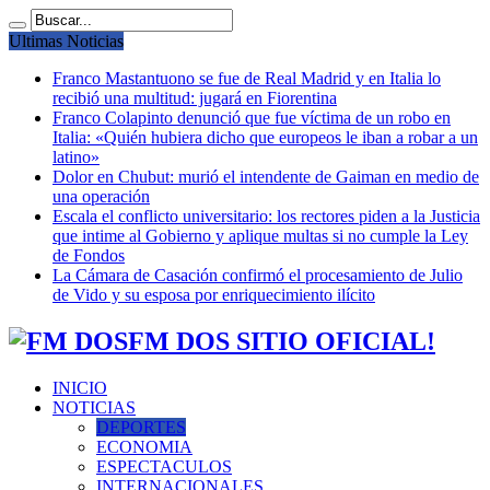
Ultimas Noticias
Franco Mastantuono se fue de Real Madrid y en Italia lo
recibió una multitud: jugará en Fiorentina
Franco Colapinto denunció que fue víctima de un robo en
Italia: «Quién hubiera dicho que europeos le iban a robar a un
latino»
Dolor en Chubut: murió el intendente de Gaiman en medio de
una operación
Escala el conflicto universitario: los rectores piden a la Justicia
que intime al Gobierno y aplique multas si no cumple la Ley
de Fondos
La Cámara de Casación confirmó el procesamiento de Julio
de Vido y su esposa por enriquecimiento ilícito
FM DOS SITIO OFICIAL!
INICIO
NOTICIAS
DEPORTES
ECONOMIA
ESPECTACULOS
INTERNACIONALES