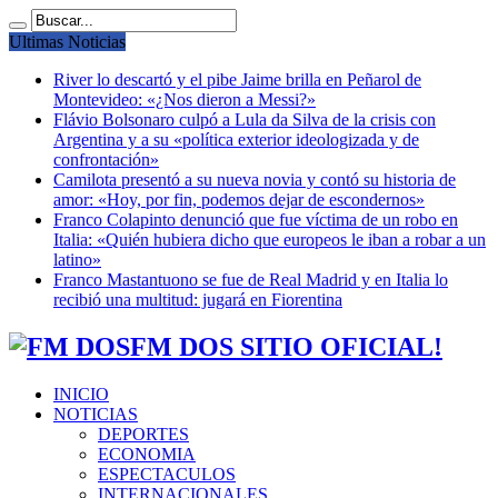
Ultimas Noticias
River lo descartó y el pibe Jaime brilla en Peñarol de
Montevideo: «¿Nos dieron a Messi?»
Flávio Bolsonaro culpó a Lula da Silva de la crisis con
Argentina y a su «política exterior ideologizada y de
confrontación»
Camilota presentó a su nueva novia y contó su historia de
amor: «Hoy, por fin, podemos dejar de escondernos»
Franco Colapinto denunció que fue víctima de un robo en
Italia: «Quién hubiera dicho que europeos le iban a robar a un
latino»
Franco Mastantuono se fue de Real Madrid y en Italia lo
recibió una multitud: jugará en Fiorentina
FM DOS SITIO OFICIAL!
INICIO
NOTICIAS
DEPORTES
ECONOMIA
ESPECTACULOS
INTERNACIONALES