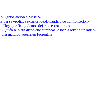
deo: «¿Nos dieron a Messi?»
a y a su «política exterior ideologizada y de confrontación»
r: «Hoy, por fin, podemos dejar de escondernos»
: «Quién hubiera dicho que europeos le iban a robar a un latino»
 una multitud: jugará en Fiorentina