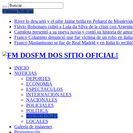
Ultimas Noticias
River lo descartó y el pibe Jaime brilla en Peñarol de Montevi
Flávio Bolsonaro culpó a Lula da Silva de la crisis con Argentin
Camilota presentó a su nueva novia y contó su historia de amo
Franco Colapinto denunció que fue víctima de un robo en Italia
Franco Mastantuono se fue de Real Madrid y en Italia lo recibió
FM DOS SITIO OFICIAL!
INICIO
NOTICIAS
DEPORTES
ECONOMIA
ESPECTACULOS
INTERNACIONALES
NACIONALES
POLICIALES
POLITICA
TECNOLOGÍA
LOCALES
Galería de imágenes
Programación