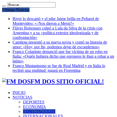
Ultimas Noticias
River lo descartó y el pibe Jaime brilla en Peñarol de
Montevideo: «¿Nos dieron a Messi?»
Flávio Bolsonaro culpó a Lula da Silva de la crisis con
Argentina y a su «política exterior ideologizada y de
confrontación»
Camilota presentó a su nueva novia y contó su historia de
amor: «Hoy, por fin, podemos dejar de escondernos»
Franco Colapinto denunció que fue víctima de un robo en
Italia: «Quién hubiera dicho que europeos le iban a robar a un
latino»
Franco Mastantuono se fue de Real Madrid y en Italia lo
recibió una multitud: jugará en Fiorentina
FM DOS SITIO OFICIAL!
INICIO
NOTICIAS
DEPORTES
ECONOMIA
ESPECTACULOS
INTERNACIONALES