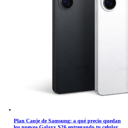
Plan Canje de Samsung: a qué precio quedan
los nuevos Galaxy S26 entregando tu celular