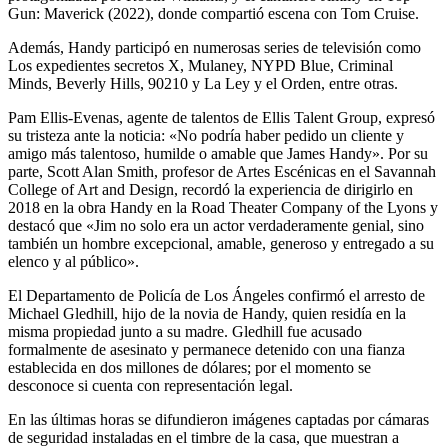
Gun: Maverick (2022), donde compartió escena con Tom Cruise.
Además, Handy participó en numerosas series de televisión como
Los expedientes secretos X, Mulaney, NYPD Blue, Criminal
Minds, Beverly Hills, 90210 y La Ley y el Orden, entre otras.
Pam Ellis-Evenas, agente de talentos de Ellis Talent Group, expresó
su tristeza ante la noticia: «No podría haber pedido un cliente y
amigo más talentoso, humilde o amable que James Handy». Por su
parte, Scott Alan Smith, profesor de Artes Escénicas en el Savannah
College of Art and Design, recordó la experiencia de dirigirlo en
2018 en la obra Handy en la Road Theater Company of the Lyons y
destacó que «Jim no solo era un actor verdaderamente genial, sino
también un hombre excepcional, amable, generoso y entregado a su
elenco y al público».
El Departamento de Policía de Los Ángeles confirmó el arresto de
Michael Gledhill, hijo de la novia de Handy, quien residía en la
misma propiedad junto a su madre. Gledhill fue acusado
formalmente de asesinato y permanece detenido con una fianza
establecida en dos millones de dólares; por el momento se
desconoce si cuenta con representación legal.
En las últimas horas se difundieron imágenes captadas por cámaras
de seguridad instaladas en el timbre de la casa, que muestran a