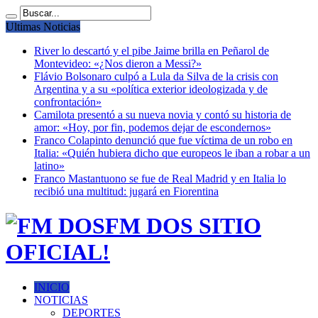
Ultimas Noticias
River lo descartó y el pibe Jaime brilla en Peñarol de
Montevideo: «¿Nos dieron a Messi?»
Flávio Bolsonaro culpó a Lula da Silva de la crisis con
Argentina y a su «política exterior ideologizada y de
confrontación»
Camilota presentó a su nueva novia y contó su historia de
amor: «Hoy, por fin, podemos dejar de escondernos»
Franco Colapinto denunció que fue víctima de un robo en
Italia: «Quién hubiera dicho que europeos le iban a robar a un
latino»
Franco Mastantuono se fue de Real Madrid y en Italia lo
recibió una multitud: jugará en Fiorentina
FM DOS SITIO
OFICIAL!
INICIO
NOTICIAS
DEPORTES