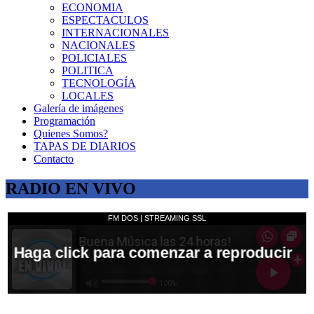
ECONOMIA
ESPECTACULOS
INTERNACIONALES
NACIONALES
POLICIALES
POLITICA
TECNOLOGÍA
LOCALES
Galería de imágenes
Programación
Quienes Somos?
TAPAS DE DIARIOS
Contacto
RADIO EN VIVO