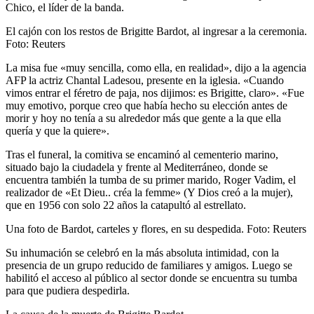
Chico, el líder de la banda.
El cajón con los restos de Brigitte Bardot, al ingresar a la ceremonia.
Foto: Reuters
La misa fue «muy sencilla, como ella, en realidad», dijo a la agencia
AFP la actriz Chantal Ladesou, presente en la iglesia. «Cuando
vimos entrar el féretro de paja, nos dijimos: es Brigitte, claro». «Fue
muy emotivo, porque creo que había hecho su elección antes de
morir y hoy no tenía a su alrededor más que gente a la que ella
quería y que la quiere».
Tras el funeral, la comitiva se encaminó al cementerio marino,
situado bajo la ciudadela y frente al Mediterráneo, donde se
encuentra también la tumba de su primer marido, Roger Vadim, el
realizador de «Et Dieu.. créa la femme» (Y Dios creó a la mujer),
que en 1956 con solo 22 años la catapultó al estrellato.
Una foto de Bardot, carteles y flores, en su despedida. Foto: Reuters
Su inhumación se celebró en la más absoluta intimidad, con la
presencia de un grupo reducido de familiares y amigos. Luego se
habilitó el acceso al público al sector donde se encuentra su tumba
para que pudiera despedirla.