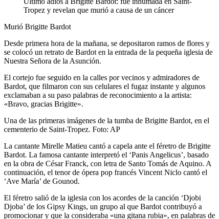
Último adiós a Brigitte Bardot: fue inhumada en Saint-
Tropez y revelan que murió a causa de un cáncer
Murió Brigitte Bardot
Desde primera hora de la mañana, se depositaron ramos de flores y
se colocó un retrato de Bardot en la entrada de la pequeña iglesia de
Nuestra Señora de la Asunción.
El cortejo fue seguido en la calles por vecinos y admiradores de
Bardot, que filmaron con sus celulares el fugaz instante y algunos
exclamaban a su paso palabras de reconocimiento a la artista:
«Bravo, gracias Brigitte».
Una de las primeras imágenes de la tumba de Brigitte Bardot, en el
cementerio de Saint-Tropez. Foto: AP
La cantante Mirelle Matieu cantó a capela ante el féretro de Brigitte
Bardot. La famosa cantante interpretó el ‘Panis Angelicus’, basado
en la obra de César Franck, con letra de Santo Tomás de Aquino. A
continuación, el tenor de ópera pop francés Vincent Niclo cantó el
‘Ave María’ de Gounod.
El féretro salió de la iglesia con los acordes de la canción ‘Djobi
Djoba’ de los Gipsy Kings, un grupo al que Bardot contribuyó a
promocionar y que la consideraba «una gitana rubia», en palabras de