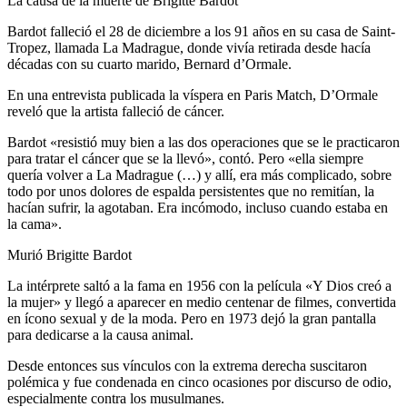
La causa de la muerte de Brigitte Bardot
Bardot falleció el 28 de diciembre a los 91 años en su casa de Saint-
Tropez, llamada La Madrague, donde vivía retirada desde hacía
décadas con su cuarto marido, Bernard d’Ormale.
En una entrevista publicada la víspera en Paris Match, D’Ormale
reveló que la artista falleció de cáncer.
Bardot «resistió muy bien a las dos operaciones que se le practicaron
para tratar el cáncer que se la llevó», contó. Pero «ella siempre
quería volver a La Madrague (…) y allí, era más complicado, sobre
todo por unos dolores de espalda persistentes que no remitían, la
hacían sufrir, la agotaban. Era incómodo, incluso cuando estaba en
la cama».
Murió Brigitte Bardot
La intérprete saltó a la fama en 1956 con la película «Y Dios creó a
la mujer» y llegó a aparecer en medio centenar de filmes, convertida
en ícono sexual y de la moda. Pero en 1973 dejó la gran pantalla
para dedicarse a la causa animal.
Desde entonces sus vínculos con la extrema derecha suscitaron
polémica y fue condenada en cinco ocasiones por discurso de odio,
especialmente contra los musulmanes.