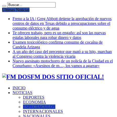
Ultimas Noticias
Freno a la IA | Greg Abbott detiene la aprobación de nuevos
centros de datos en Texas debido a preocupaciones sobre el
consumo eléctrico y de agua
Te ofrecen trabajo, pero es un engaño: así son las nuevas
estafas laborales para robar dinero y datos
Examen toxicológico confirma consumo de cocaína de
Candela Arizaga
A un año del caso del preceptor que mató a su hijo, marchan
al Congreso contra la violencia vicaria
Nuevo asesinato motochorro de un policía de la Ciudad en el
Conurbano: «Asesinos de m…, los vamos a agarrar»
FM DOS SITIO OFICIAL!
INICIO
NOTICIAS
DEPORTES
ECONOMIA
ESPECTACULOS
INTERNACIONALES
NACIONALES