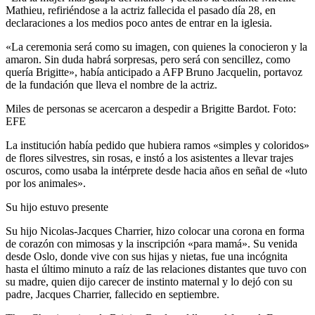
Mathieu, refiriéndose a la actriz fallecida el pasado día 28, en
declaraciones a los medios poco antes de entrar en la iglesia.
«La ceremonia será como su imagen, con quienes la conocieron y la
amaron. Sin duda habrá sorpresas, pero será con sencillez, como
quería Brigitte», había anticipado a AFP Bruno Jacquelin, portavoz
de la fundación que lleva el nombre de la actriz.
Miles de personas se acercaron a despedir a Brigitte Bardot. Foto:
EFE
La institución había pedido que hubiera ramos «simples y coloridos»
de flores silvestres, sin rosas, e instó a los asistentes a llevar trajes
oscuros, como usaba la intérprete desde hacia años en señal de «luto
por los animales».
Su hijo estuvo presente
Su hijo Nicolas-Jacques Charrier, hizo colocar una corona en forma
de corazón con mimosas y la inscripción «para mamá». Su venida
desde Oslo, donde vive con sus hijas y nietas, fue una incógnita
hasta el último minuto a raíz de las relaciones distantes que tuvo con
su madre, quien dijo carecer de instinto maternal y lo dejó con su
padre, Jacques Charrier, fallecido en septiembre.