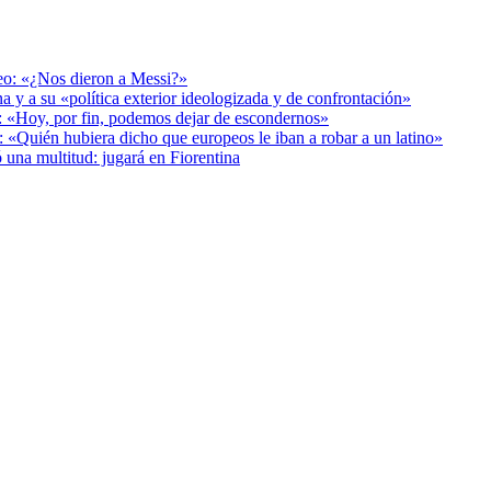
deo: «¿Nos dieron a Messi?»
a y a su «política exterior ideologizada y de confrontación»
r: «Hoy, por fin, podemos dejar de escondernos»
: «Quién hubiera dicho que europeos le iban a robar a un latino»
 una multitud: jugará en Fiorentina