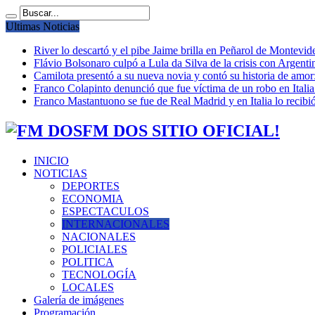
Ultimas Noticias
River lo descartó y el pibe Jaime brilla en Peñarol de Montevi
Flávio Bolsonaro culpó a Lula da Silva de la crisis con Argentin
Camilota presentó a su nueva novia y contó su historia de amo
Franco Colapinto denunció que fue víctima de un robo en Italia
Franco Mastantuono se fue de Real Madrid y en Italia lo recibió
FM DOS SITIO OFICIAL!
INICIO
NOTICIAS
DEPORTES
ECONOMIA
ESPECTACULOS
INTERNACIONALES
NACIONALES
POLICIALES
POLITICA
TECNOLOGÍA
LOCALES
Galería de imágenes
Programación