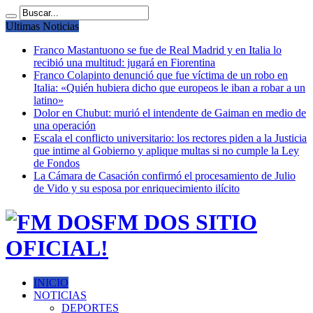
Ultimas Noticias
Franco Mastantuono se fue de Real Madrid y en Italia lo
recibió una multitud: jugará en Fiorentina
Franco Colapinto denunció que fue víctima de un robo en
Italia: «Quién hubiera dicho que europeos le iban a robar a un
latino»
Dolor en Chubut: murió el intendente de Gaiman en medio de
una operación
Escala el conflicto universitario: los rectores piden a la Justicia
que intime al Gobierno y aplique multas si no cumple la Ley
de Fondos
La Cámara de Casación confirmó el procesamiento de Julio
de Vido y su esposa por enriquecimiento ilícito
FM DOS SITIO
OFICIAL!
INICIO
NOTICIAS
DEPORTES