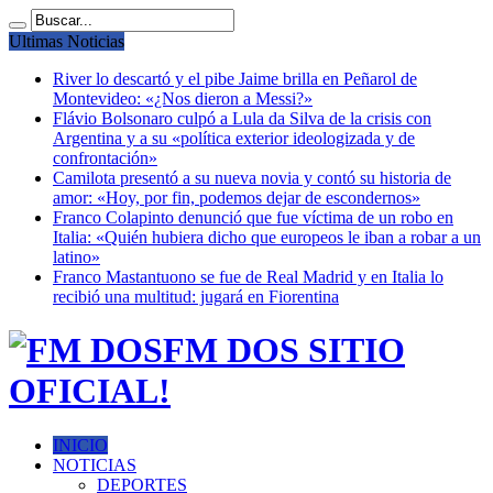
Ultimas Noticias
River lo descartó y el pibe Jaime brilla en Peñarol de
Montevideo: «¿Nos dieron a Messi?»
Flávio Bolsonaro culpó a Lula da Silva de la crisis con
Argentina y a su «política exterior ideologizada y de
confrontación»
Camilota presentó a su nueva novia y contó su historia de
amor: «Hoy, por fin, podemos dejar de escondernos»
Franco Colapinto denunció que fue víctima de un robo en
Italia: «Quién hubiera dicho que europeos le iban a robar a un
latino»
Franco Mastantuono se fue de Real Madrid y en Italia lo
recibió una multitud: jugará en Fiorentina
FM DOS SITIO
OFICIAL!
INICIO
NOTICIAS
DEPORTES