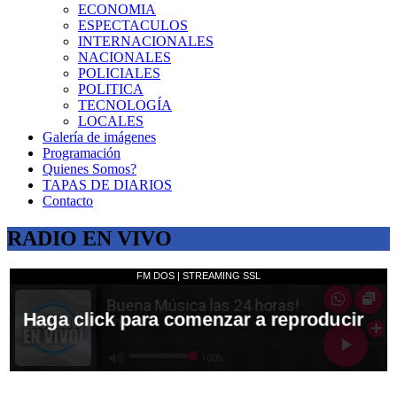
ECONOMIA
ESPECTACULOS
INTERNACIONALES
NACIONALES
POLICIALES
POLITICA
TECNOLOGÍA
LOCALES
Galería de imágenes
Programación
Quienes Somos?
TAPAS DE DIARIOS
Contacto
RADIO EN VIVO