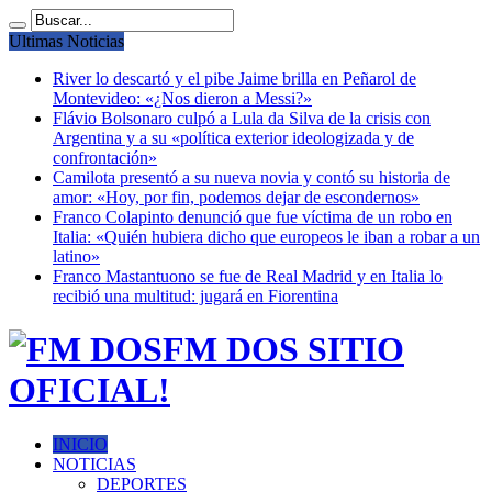
Ultimas Noticias
River lo descartó y el pibe Jaime brilla en Peñarol de
Montevideo: «¿Nos dieron a Messi?»
Flávio Bolsonaro culpó a Lula da Silva de la crisis con
Argentina y a su «política exterior ideologizada y de
confrontación»
Camilota presentó a su nueva novia y contó su historia de
amor: «Hoy, por fin, podemos dejar de escondernos»
Franco Colapinto denunció que fue víctima de un robo en
Italia: «Quién hubiera dicho que europeos le iban a robar a un
latino»
Franco Mastantuono se fue de Real Madrid y en Italia lo
recibió una multitud: jugará en Fiorentina
FM DOS SITIO
OFICIAL!
INICIO
NOTICIAS
DEPORTES