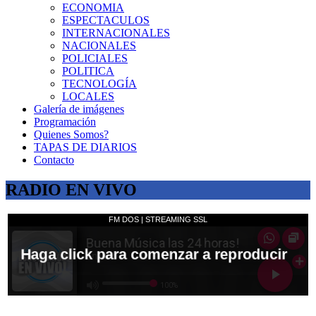
ECONOMIA
ESPECTACULOS
INTERNACIONALES
NACIONALES
POLICIALES
POLITICA
TECNOLOGÍA
LOCALES
Galería de imágenes
Programación
Quienes Somos?
TAPAS DE DIARIOS
Contacto
RADIO EN VIVO