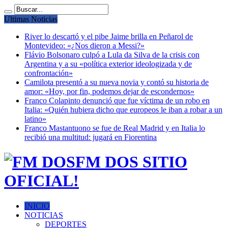
Ultimas Noticias
River lo descartó y el pibe Jaime brilla en Peñarol de
Montevideo: «¿Nos dieron a Messi?»
Flávio Bolsonaro culpó a Lula da Silva de la crisis con
Argentina y a su «política exterior ideologizada y de
confrontación»
Camilota presentó a su nueva novia y contó su historia de
amor: «Hoy, por fin, podemos dejar de escondernos»
Franco Colapinto denunció que fue víctima de un robo en
Italia: «Quién hubiera dicho que europeos le iban a robar a un
latino»
Franco Mastantuono se fue de Real Madrid y en Italia lo
recibió una multitud: jugará en Fiorentina
FM DOS SITIO
OFICIAL!
INICIO
NOTICIAS
DEPORTES