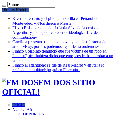
Ultimas Noticias
River lo descartó y el pibe Jaime brilla en Peñarol de
Montevideo: «¿Nos dieron a Messi?»
Flávio Bolsonaro culpó a Lula da Silva de la crisis con
Argentina y a su «política exterior ideologizada y de
confrontación»
Camilota presentó a su nueva novia y contó su historia de
amor: «Hoy, por fin, podemos dejar de escondernos»
Franco Colapinto denunció que fue víctima de un robo en
Italia: «Quién hubiera dicho que europeos le iban a robar a un
latino»
Franco Mastantuono se fue de Real Madrid y en Italia lo
recibió una multitud: jugará en Fiorentina
FM DOS SITIO
OFICIAL!
INICIO
NOTICIAS
DEPORTES