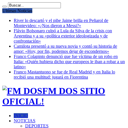
Ultimas Noticias
River lo descartó y el pibe Jaime brilla en Peñarol de
Montevideo: «¿Nos dieron a Messi?»
Flávio Bolsonaro culpó a Lula da Silva de la crisis con
Argentina y a su «política exterior ideologizada y de
confrontación»
Camilota presentó a su nueva novia y contó su historia de
amor: «Hoy, por fin, podemos dejar de escondernos»
Franco Colapinto denunció que fue víctima de un robo en
Italia: «Quién hubiera dicho que europeos le iban a robar a un
latino»
Franco Mastantuono se fue de Real Madrid y en Italia lo
recibió una multitud: jugará en Fiorentina
FM DOS SITIO
OFICIAL!
INICIO
NOTICIAS
DEPORTES