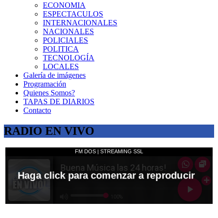
ECONOMIA
ESPECTACULOS
INTERNACIONALES
NACIONALES
POLICIALES
POLITICA
TECNOLOGÍA
LOCALES
Galería de imágenes
Programación
Quienes Somos?
TAPAS DE DIARIOS
Contacto
RADIO EN VIVO