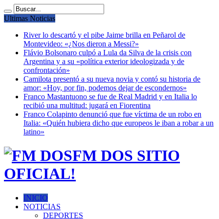
Ultimas Noticias
River lo descartó y el pibe Jaime brilla en Peñarol de
Montevideo: «¿Nos dieron a Messi?»
Flávio Bolsonaro culpó a Lula da Silva de la crisis con
Argentina y a su «política exterior ideologizada y de
confrontación»
Camilota presentó a su nueva novia y contó su historia de
amor: «Hoy, por fin, podemos dejar de escondernos»
Franco Mastantuono se fue de Real Madrid y en Italia lo
recibió una multitud: jugará en Fiorentina
Franco Colapinto denunció que fue víctima de un robo en
Italia: «Quién hubiera dicho que europeos le iban a robar a un
latino»
FM DOS SITIO
OFICIAL!
INICIO
NOTICIAS
DEPORTES