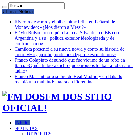
Ultimas Noticias
River lo descartó y el pibe Jaime brilla en Peñarol de
Montevideo: «¿Nos dieron a Messi?»
Flávio Bolsonaro culpó a Lula da Silva de la crisis con
Argentina y a su «política exterior ideologizada y de
confrontación»
Camilota presentó a su nueva novia y contó su historia de
amor: «Hoy, por fin, podemos dejar de escondernos»
Franco Colapinto denunció que fue víctima de un robo en
Italia: «Quién hubiera dicho que europeos le iban a robar a un
latino»
Franco Mastantuono se fue de Real Madrid y en Italia lo
recibió una multitud: jugará en Fiorentina
FM DOS SITIO
OFICIAL!
INICIO
NOTICIAS
DEPORTES