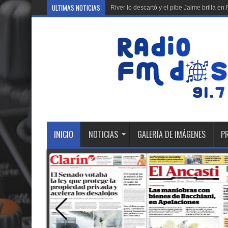
ULTIMAS NOTICIAS
River lo descartó y el pibe Jaime brilla 
INICIO
NOTICIAS
GALERÍA DE IMÁGENES
P