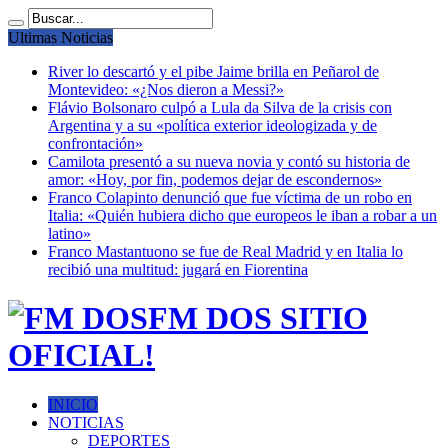
Ultimas Noticias
River lo descartó y el pibe Jaime brilla en Peñarol de
Montevideo: «¿Nos dieron a Messi?»
Flávio Bolsonaro culpó a Lula da Silva de la crisis con
Argentina y a su «política exterior ideologizada y de
confrontación»
Camilota presentó a su nueva novia y contó su historia de
amor: «Hoy, por fin, podemos dejar de escondernos»
Franco Colapinto denunció que fue víctima de un robo en
Italia: «Quién hubiera dicho que europeos le iban a robar a un
latino»
Franco Mastantuono se fue de Real Madrid y en Italia lo
recibió una multitud: jugará en Fiorentina
FM DOS SITIO
OFICIAL!
INICIO
NOTICIAS
DEPORTES