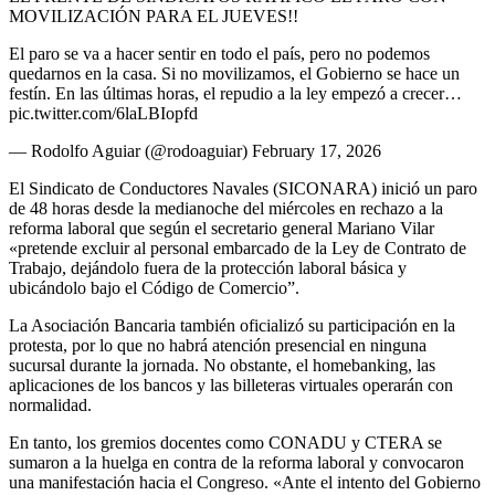
MOVILIZACIÓN PARA EL JUEVES!!
El paro se va a hacer sentir en todo el país, pero no podemos
quedarnos en la casa. Si no movilizamos, el Gobierno se hace un
festín. En las últimas horas, el repudio a la ley empezó a crecer…
pic.twitter.com/6laLBIopfd
— Rodolfo Aguiar (@rodoaguiar) February 17, 2026
El Sindicato de Conductores Navales (SICONARA) inició un paro
de 48 horas desde la medianoche del miércoles en rechazo a la
reforma laboral que según el secretario general Mariano Vilar
«pretende excluir al personal embarcado de la Ley de Contrato de
Trabajo, dejándolo fuera de la protección laboral básica y
ubicándolo bajo el Código de Comercio”.
La Asociación Bancaria también oficializó su participación en la
protesta, por lo que no habrá atención presencial en ninguna
sucursal durante la jornada. No obstante, el homebanking, las
aplicaciones de los bancos y las billeteras virtuales operarán con
normalidad.
En tanto, los gremios docentes como CONADU y CTERA se
sumaron a la huelga en contra de la reforma laboral y convocaron
una manifestación hacia el Congreso. «Ante el intento del Gobierno