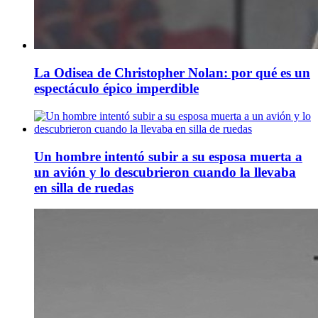
La Odisea de Christopher Nolan: por qué es un
espectáculo épico imperdible
Un hombre intentó subir a su esposa muerta a
un avión y lo descubrieron cuando la llevaba
en silla de ruedas