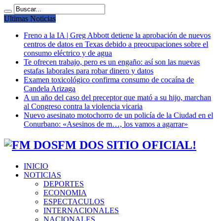
Ultimas Noticias
Freno a la IA | Greg Abbott detiene la aprobación de nuevos
centros de datos en Texas debido a preocupaciones sobre el
consumo eléctrico y de agua
Te ofrecen trabajo, pero es un engaño: así son las nuevas
estafas laborales para robar dinero y datos
Examen toxicológico confirma consumo de cocaína de
Candela Arizaga
A un año del caso del preceptor que mató a su hijo, marchan
al Congreso contra la violencia vicaria
Nuevo asesinato motochorro de un policía de la Ciudad en el
Conurbano: «Asesinos de m…, los vamos a agarrar»
FM DOS SITIO OFICIAL!
INICIO
NOTICIAS
DEPORTES
ECONOMIA
ESPECTACULOS
INTERNACIONALES
NACIONALES