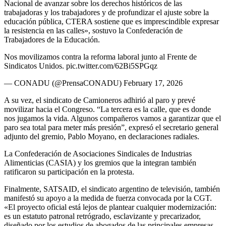
Nacional de avanzar sobre los derechos históricos de las
trabajadoras y los trabajadores y de profundizar el ajuste sobre la
educación pública, CTERA sostiene que es imprescindible expresar
la resistencia en las calles», sostuvo la Confederación de
Trabajadores de la Educación.
Nos movilizamos contra la reforma laboral junto al Frente de
Sindicatos Unidos. pic.twitter.com/62Bi5SPGqz
— CONADU (@PrensaCONADU) February 17, 2026
A su vez, el sindicato de Camioneros adhirió al paro y prevé
movilizar hacia el Congreso. “La tercera es la calle, que es donde
nos jugamos la vida. Algunos compañeros vamos a garantizar que el
paro sea total para meter más presión”, expresó el secretario general
adjunto del gremio, Pablo Moyano, en declaraciones radiales.
La Confederación de Asociaciones Sindicales de Industrias
Alimenticias (CASIA) y los gremios que la integran también
ratificaron su participación en la protesta.
Finalmente, SATSAID, el sindicato argentino de televisión, también
manifestó su apoyo a la medida de fuerza convocada por la CGT.
«El proyecto oficial está lejos de plantear cualquier modernización:
es un estatuto patronal retrógrado, esclavizante y precarizador,
diseñado por los estudios de abogados de las principales empresas