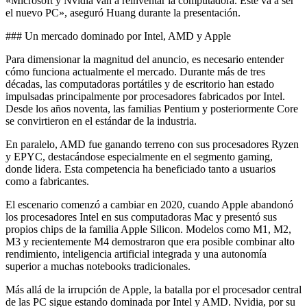
«Microsoft y Nvidia van a reinventar la computadora. Este va a ser
el nuevo PC», aseguró Huang durante la presentación.
### Un mercado dominado por Intel, AMD y Apple
Para dimensionar la magnitud del anuncio, es necesario entender
cómo funciona actualmente el mercado. Durante más de tres
décadas, las computadoras portátiles y de escritorio han estado
impulsadas principalmente por procesadores fabricados por Intel.
Desde los años noventa, las familias Pentium y posteriormente Core
se convirtieron en el estándar de la industria.
En paralelo, AMD fue ganando terreno con sus procesadores Ryzen
y EPYC, destacándose especialmente en el segmento gaming,
donde lidera. Esta competencia ha beneficiado tanto a usuarios
como a fabricantes.
El escenario comenzó a cambiar en 2020, cuando Apple abandonó
los procesadores Intel en sus computadoras Mac y presentó sus
propios chips de la familia Apple Silicon. Modelos como M1, M2,
M3 y recientemente M4 demostraron que era posible combinar alto
rendimiento, inteligencia artificial integrada y una autonomía
superior a muchas notebooks tradicionales.
Más allá de la irrupción de Apple, la batalla por el procesador central
de las PC sigue estando dominada por Intel y AMD. Nvidia, por su