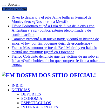
Ultimas Noticias
River lo descartó y el pibe Jaime brilla en Peñarol de
Montevideo: «¿Nos dieron a Messi?»
Flávio Bolsonaro culpó a Lula da Silva de la crisis con
Argentina y a su «política exterior ideologizada y de
confrontación»
Camilota presentó a su nueva novia y contó su historia de
amor: «Hoy, por fin, podemos dejar de escondernos»
Franco Mastantuono se fue de Real Madrid y en Italia lo
recibió una multitud: jugará en Fiorentina
Franco Colapinto denunció que fue víctima de un robo en
Italia: «Quién hubiera dicho que europeos le iban a robar a un
latino»
FM DOS SITIO OFICIAL!
INICIO
NOTICIAS
DEPORTES
ECONOMIA
ESPECTACULOS
INTERNACIONALES