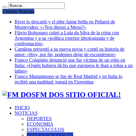
Ultimas Noticias
River lo descartó y el pibe Jaime brilla en Peñarol de
Montevideo: «¿Nos dieron a Messi?»
Flávio Bolsonaro culpó a Lula da Silva de la crisis con
Argentina y a su «política exterior ideologizada y de
confrontación»
Camilota presentó a su nueva novia y contó su historia de
amor: «Hoy, por fin, podemos dejar de escondernos»
Franco Colapinto denunció que fue víctima de un robo en
Italia: «Quién hubiera dicho que europeos le iban a robar a un
latino»
Franco Mastantuono se fue de Real Madrid y en Italia lo
recibió una multitud: jugará en Fiorentina
FM DOS SITIO OFICIAL!
INICIO
NOTICIAS
DEPORTES
ECONOMIA
ESPECTACULOS
INTERNACIONALES