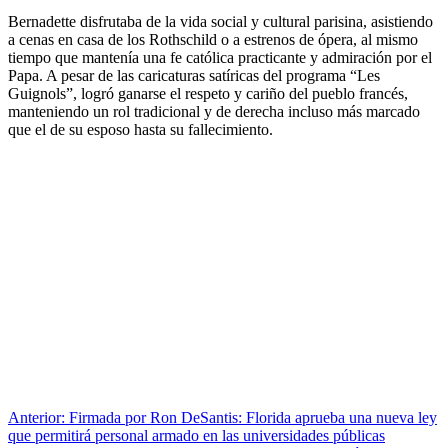
Bernadette disfrutaba de la vida social y cultural parisina, asistiendo
a cenas en casa de los Rothschild o a estrenos de ópera, al mismo
tiempo que mantenía una fe católica practicante y admiración por el
Papa. A pesar de las caricaturas satíricas del programa “Les
Guignols”, logró ganarse el respeto y cariño del pueblo francés,
manteniendo un rol tradicional y de derecha incluso más marcado
que el de su esposo hasta su fallecimiento.
Anterior:
Firmada por Ron DeSantis: Florida aprueba una nueva ley
que permitirá personal armado en las universidades públicas