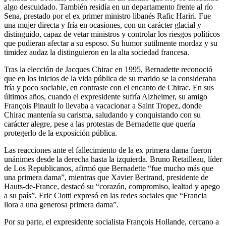
algo descuidado. También residía en un departamento frente al río
Sena, prestado por el ex primer ministro libanés Rafic Hariri. Fue
una mujer directa y fría en ocasiones, con un carácter glacial y
distinguido, capaz de vetar ministros y controlar los riesgos políticos
que pudieran afectar a su esposo. Su humor sutilmente mordaz y su
timidez audaz la distinguieron en la alta sociedad francesa.
Tras la elección de Jacques Chirac en 1995, Bernadette reconoció
que en los inicios de la vida pública de su marido se la consideraba
fría y poco sociable, en contraste con el encanto de Chirac. En sus
últimos años, cuando el expresidente sufría Alzheimer, su amigo
François Pinault lo llevaba a vacacionar a Saint Tropez, donde
Chirac mantenía su carisma, saludando y conquistando con su
carácter alegre, pese a las protestas de Bernadette que quería
protegerlo de la exposición pública.
Las reacciones ante el fallecimiento de la ex primera dama fueron
unánimes desde la derecha hasta la izquierda. Bruno Retailleau, líder
de Los Republicanos, afirmó que Bernadette “fue mucho más que
una primera dama”, mientras que Xavier Bertrand, presidente de
Hauts-de-France, destacó su “corazón, compromiso, lealtad y apego
a su país”. Eric Ciotti expresó en las redes sociales que “Francia
llora a una generosa primera dama”.
Por su parte, el expresidente socialista François Hollande, cercano a