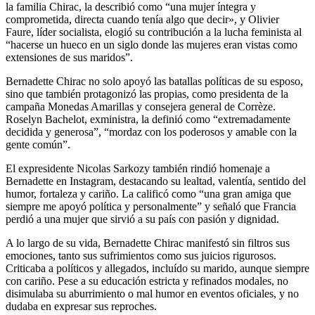
la familia Chirac, la describió como “una mujer íntegra y
comprometida, directa cuando tenía algo que decir», y Olivier
Faure, líder socialista, elogió su contribución a la lucha feminista al
“hacerse un hueco en un siglo donde las mujeres eran vistas como
extensiones de sus maridos”.
Bernadette Chirac no solo apoyó las batallas políticas de su esposo,
sino que también protagonizó las propias, como presidenta de la
campaña Monedas Amarillas y consejera general de Corrèze.
Roselyn Bachelot, exministra, la definió como “extremadamente
decidida y generosa”, “mordaz con los poderosos y amable con la
gente común”.
El expresidente Nicolas Sarkozy también rindió homenaje a
Bernadette en Instagram, destacando su lealtad, valentía, sentido del
humor, fortaleza y cariño. La calificó como “una gran amiga que
siempre me apoyó política y personalmente” y señaló que Francia
perdió a una mujer que sirvió a su país con pasión y dignidad.
A lo largo de su vida, Bernadette Chirac manifestó sin filtros sus
emociones, tanto sus sufrimientos como sus juicios rigurosos.
Criticaba a políticos y allegados, incluído su marido, aunque siempre
con cariño. Pese a su educación estricta y refinados modales, no
disimulaba su aburrimiento o mal humor en eventos oficiales, y no
dudaba en expresar sus reproches.