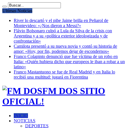
Ultimas Noticias
River lo descartó y el pibe Jaime brilla en Peñarol de
Montevideo: «¿Nos dieron a Messi?»
Flávio Bolsonaro culpó a Lula da Silva de la crisis con
Argentina y a su «política exterior ideologizada y de
confrontación»
Camilota presentó a su nueva novia y contó su historia de
amor: «Hoy, por fin, podemos dejar de escondernos»
Franco Colapinto denunció que fue víctima de un robo en
Italia: «Quién hubiera dicho que europeos le iban a robar a un
latino»
Franco Mastantuono se fue de Real Madrid y en Italia lo
recibió una multitud: jugará en Fiorentina
FM DOS SITIO
OFICIAL!
INICIO
NOTICIAS
DEPORTES