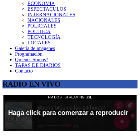
ECONOMIA
ESPECTACULOS
INTERNACIONALES
NACIONALES
POLICIALES
POLITICA
TECNOLOGÍA
LOCALES
Galería de imágenes
Programación
Quienes Somos?
TAPAS DE DIARIOS
Contacto
RADIO EN VIVO