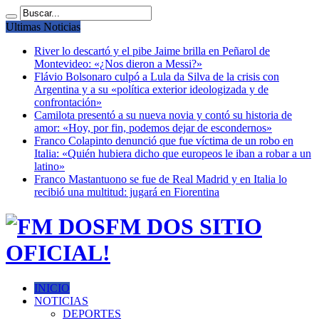
Ultimas Noticias
River lo descartó y el pibe Jaime brilla en Peñarol de
Montevideo: «¿Nos dieron a Messi?»
Flávio Bolsonaro culpó a Lula da Silva de la crisis con
Argentina y a su «política exterior ideologizada y de
confrontación»
Camilota presentó a su nueva novia y contó su historia de
amor: «Hoy, por fin, podemos dejar de escondernos»
Franco Colapinto denunció que fue víctima de un robo en
Italia: «Quién hubiera dicho que europeos le iban a robar a un
latino»
Franco Mastantuono se fue de Real Madrid y en Italia lo
recibió una multitud: jugará en Fiorentina
FM DOS SITIO
OFICIAL!
INICIO
NOTICIAS
DEPORTES