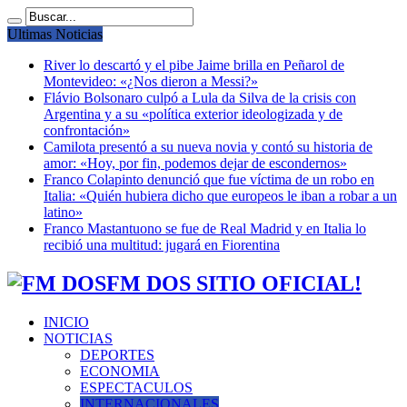
Ultimas Noticias
River lo descartó y el pibe Jaime brilla en Peñarol de
Montevideo: «¿Nos dieron a Messi?»
Flávio Bolsonaro culpó a Lula da Silva de la crisis con
Argentina y a su «política exterior ideologizada y de
confrontación»
Camilota presentó a su nueva novia y contó su historia de
amor: «Hoy, por fin, podemos dejar de escondernos»
Franco Colapinto denunció que fue víctima de un robo en
Italia: «Quién hubiera dicho que europeos le iban a robar a un
latino»
Franco Mastantuono se fue de Real Madrid y en Italia lo
recibió una multitud: jugará en Fiorentina
FM DOS SITIO OFICIAL!
INICIO
NOTICIAS
DEPORTES
ECONOMIA
ESPECTACULOS
INTERNACIONALES