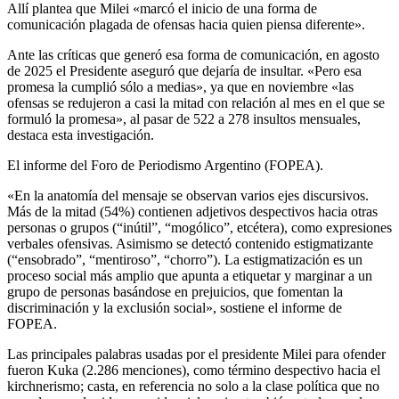
Allí plantea que Milei «marcó el inicio de una forma de
comunicación plagada de ofensas hacia quien piensa diferente».
Ante las críticas que generó esa forma de comunicación, en agosto
de 2025 el Presidente aseguró que dejaría de insultar. «Pero esa
promesa la cumplió sólo a medias», ya que en noviembre «las
ofensas se redujeron a casi la mitad con relación al mes en el que se
formuló la promesa», al pasar de 522 a 278 insultos mensuales,
destaca esta investigación.
El informe del Foro de Periodismo Argentino (FOPEA).
«En la anatomía del mensaje se observan varios ejes discursivos.
Más de la mitad (54%) contienen adjetivos despectivos hacia otras
personas o grupos (“inútil”, “mogólico”, etcétera), como expresiones
verbales ofensivas. Asimismo se detectó contenido estigmatizante
(“ensobrado”, “mentiroso”, “chorro”). La estigmatización es un
proceso social más amplio que apunta a etiquetar y marginar a un
grupo de personas basándose en prejuicios, que fomentan la
discriminación y la exclusión social», sostiene el informe de
FOPEA.
Las principales palabras usadas por el presidente Milei para ofender
fueron Kuka (2.286 menciones), como término despectivo hacia el
kirchnerismo; casta, en referencia no solo a la clase política que no