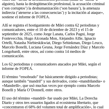
alguien), hasta la deslegitimación profesional, la acusación criminal
(‘son corruptos’) la deshumanización (‘son basura’), la amenaza
indirecta (‘atenerse a las consecuencias’) y la incitación al ataque»,
sostiene el informe de FOPEA.
Allí se registra el hostigamiento de Milei contra 62 periodistas y
comunicadores, entre el 10 de diciembre de 2023 y el 15 de
septiembre de 2025, como Jorge Lanata, Carlos Pagni, Jorge
Fontevecchia, Hugo Alconada Mon, Alejandro Alfie, Ignacio
Ortelli, Natasha Niebieskikwiat, Diego Sehinkman, Diego Leuco,
Marcelo Bonelli, Luciana Geuna, Jorge Fernández Díaz y Marcelo
Longobardi, entre otros, así como contra 14 medios de
comunicación.
Los 62 periodistas y comunicadores atacados por Milei, según el
informe de FOPEA.
El término “ensobrado” fue básicamente dirigido a periodistas;
aunque también “mandril” y sus derivados, como «mandrilandia» o
«Mandrelli», que usó muchas veces por ejemplo contra Marcelo
Bonelli y María O’Donnell, entre otros.
El uso del término «mandril» fue usado por Milei, La Derecha
Diario y otros tres usuarios ligados al ecosistema libertario, que
«concentraron el 68% del volumen total de amplificación», lo cual