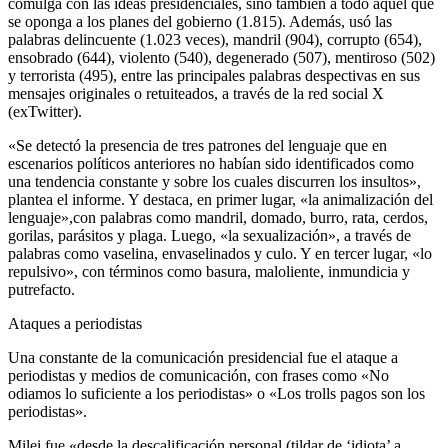
comulga con las ideas presidenciales, sino también a todo aquel que
se oponga a los planes del gobierno (1.815). Además, usó las
palabras delincuente (1.023 veces), mandril (904), corrupto (654),
ensobrado (644), violento (540), degenerado (507), mentiroso (502)
y terrorista (495), entre las principales palabras despectivas en sus
mensajes originales o retuiteados, a través de la red social X
(exTwitter).
«Se detectó la presencia de tres patrones del lenguaje que en
escenarios políticos anteriores no habían sido identificados como
una tendencia constante y sobre los cuales discurren los insultos»,
plantea el informe. Y destaca, en primer lugar, «la animalización del
lenguaje»,con palabras como mandril, domado, burro, rata, cerdos,
gorilas, parásitos y plaga. Luego, «la sexualización», a través de
palabras como vaselina, envaselinados y culo. Y en tercer lugar, «lo
repulsivo», con términos como basura, maloliente, inmundicia y
putrefacto.
Ataques a periodistas
Una constante de la comunicación presidencial fue el ataque a
periodistas y medios de comunicación, con frases como «No
odiamos lo suficiente a los periodistas» o «Los trolls pagos son los
periodistas».
Milei fue «desde la descalificación personal (tildar de ‘idiota’ a