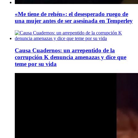
«Me tiene de rehén»: el desesperado ruego de
una mujer antes de ser asesinada en Temperley
Causa Cuadernos: un arrepentido de la
corrupción K denuncia amenazas y dice que
teme por su vida