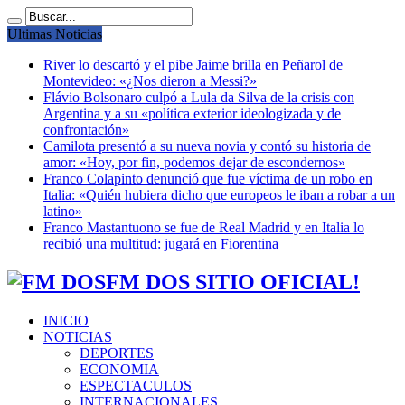
Ultimas Noticias
River lo descartó y el pibe Jaime brilla en Peñarol de
Montevideo: «¿Nos dieron a Messi?»
Flávio Bolsonaro culpó a Lula da Silva de la crisis con
Argentina y a su «política exterior ideologizada y de
confrontación»
Camilota presentó a su nueva novia y contó su historia de
amor: «Hoy, por fin, podemos dejar de escondernos»
Franco Colapinto denunció que fue víctima de un robo en
Italia: «Quién hubiera dicho que europeos le iban a robar a un
latino»
Franco Mastantuono se fue de Real Madrid y en Italia lo
recibió una multitud: jugará en Fiorentina
FM DOS SITIO OFICIAL!
INICIO
NOTICIAS
DEPORTES
ECONOMIA
ESPECTACULOS
INTERNACIONALES