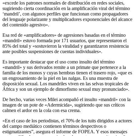
«excede los patrones normales de distribución en redes sociales,
sugiriendo cierta coordinación en la amplificación viral del término
‘mandril’, con algunos perfiles que funcionan como propagadores
del lenguaje polarizante y multiplicadores exponenciales del alcance
del contenido agresivo».
Esa red de «amplificadores» de agresiones basadas en el término
«mandril» estuvo formada por 171 usuarios, que representaron el
85% del total y «sostuvieron la viralidad y garantizaron resistencia
ante posibles suspensiones de cuentas individuales».
Es importante destacar que el uso como insulto del término
«mandril» y sus derivados remite a un primate que pertenece a la
familia de los monos y cuyas hembras tienen el trasero rojo, «que es
un engrosamiento de la piel en las nalgas. Es una muestra de
disposición sexual. Los mandriles viven en las selvas tropicales de
África y son un ejemplo de dimorfismo sexual muy pronunciado».
De hecho, varias veces Milei acompañó el insulto «mandril» con la
imagen de un pote de «Adermicida», sugiriendo que sus críticos
calmen el ardor en la cola con esa crema.
«En el caso de los periodistas, el 70% de los tuits dirigidos a actores
del campo mediático contienen términos despectivos o
estigmatizantes”, asegura el informe de FOPEA. Y esos mensajes