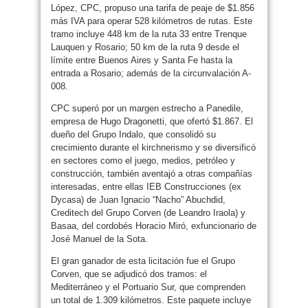
López, CPC, propuso una tarifa de peaje de $1.856
más IVA para operar 528 kilómetros de rutas. Este
tramo incluye 448 km de la ruta 33 entre Trenque
Lauquen y Rosario; 50 km de la ruta 9 desde el
límite entre Buenos Aires y Santa Fe hasta la
entrada a Rosario; además de la circunvalación A-
008.
CPC superó por un margen estrecho a Panedile,
empresa de Hugo Dragonetti, que ofertó $1.867. El
dueño del Grupo Indalo, que consolidó su
crecimiento durante el kirchnerismo y se diversificó
en sectores como el juego, medios, petróleo y
construcción, también aventajó a otras compañías
interesadas, entre ellas IEB Construcciones (ex
Dycasa) de Juan Ignacio “Nacho” Abuchdid,
Creditech del Grupo Corven (de Leandro Iraola) y
Basaa, del cordobés Horacio Miró, exfuncionario de
José Manuel de la Sota.
El gran ganador de esta licitación fue el Grupo
Corven, que se adjudicó dos tramos: el
Mediterráneo y el Portuario Sur, que comprenden
un total de 1.309 kilómetros. Este paquete incluye