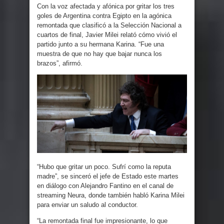
Con la voz afectada y afónica por gritar los tres
goles de Argentina contra Egipto en la agónica
remontada que clasificó a la Selección Nacional a
cuartos de final, Javier Milei relató cómo vivió el
partido junto a su hermana Karina. “Fue una
muestra de que no hay que bajar nunca los
brazos”, afirmó.
“Hubo que gritar un poco. Sufrí como la reputa
madre”, se sinceró el jefe de Estado este martes
en diálogo con Alejandro Fantino en el canal de
streaming Neura, donde también habló Karina Milei
para enviar un saludo al conductor.
“La remontada final fue impresionante, lo que