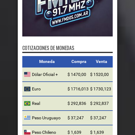
FMDOS
COTIZACIONES DE MONEDAS
Moneda
Compra
Venta
Dólar Oficial +
$ 1470,00
$ 1520,00
Euro
$ 1716,013
$ 1730,123
Real
$ 292,836
$ 292,837
Peso Uruguayo
$ 37,247
$ 37,247
Peso Chileno
$ 1,639
$ 1,639