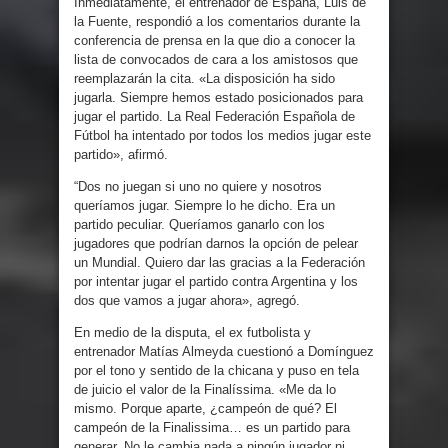
Inmediatamente, el entrenador de España, Luis de
la Fuente, respondió a los comentarios durante la
conferencia de prensa en la que dio a conocer la
lista de convocados de cara a los amistosos que
reemplazarán la cita. «La disposición ha sido
jugarla. Siempre hemos estado posicionados para
jugar el partido. La Real Federación Española de
Fútbol ha intentado por todos los medios jugar este
partido», afirmó.
“Dos no juegan si uno no quiere y nosotros
queríamos jugar. Siempre lo he dicho. Era un
partido peculiar. Queríamos ganarlo con los
jugadores que podrían darnos la opción de pelear
un Mundial. Quiero dar las gracias a la Federación
por intentar jugar el partido contra Argentina y los
dos que vamos a jugar ahora», agregó.
En medio de la disputa, el ex futbolista y
entrenador Matías Almeyda cuestionó a Domínguez
por el tono y sentido de la chicana y puso en tela
de juicio el valor de la Finalíssima. «Me da lo
mismo. Porque aparte, ¿campeón de qué? El
campeón de la Finalissima… es un partido para
generar. No le cambia nada a ningún jugador ni