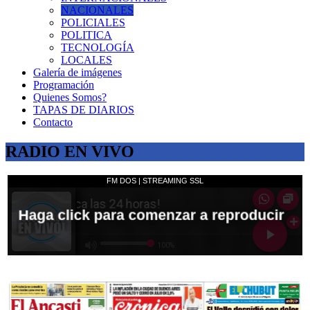
NACIONALES
POLICIALES
POLITICA
TECNOLOGÍA
LOCALES
Galería de imágenes
Programación
Quienes Somos?
TAPAS DE DIARIOS
Contacto
RADIO EN VIVO