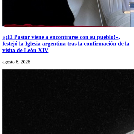
«¡El Pastor viene a encontrarse con su pueblo!»,
festejó la Iglesia argentina tras la confirmación de la
visita de León XIV
agosto 6, 2026