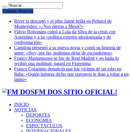
Ultimas Noticias
River lo descartó y el pibe Jaime brilla en Peñarol de
Montevideo: «¿Nos dieron a Messi?»
Flávio Bolsonaro culpó a Lula da Silva de la crisis con
Argentina y a su «política exterior ideologizada y de
confrontación»
Camilota presentó a su nueva novia y contó su historia de
amor: «Hoy, por fin, podemos dejar de escondernos»
Franco Mastantuono se fue de Real Madrid y en Italia lo
recibió una multitud: jugará en Fiorentina
Franco Colapinto denunció que fue víctima de un robo en
Italia: «Quién hubiera dicho que europeos le iban a robar a un
latino»
FM DOS SITIO OFICIAL!
INICIO
NOTICIAS
DEPORTES
ECONOMIA
ESPECTACULOS
INTERNACIONALES