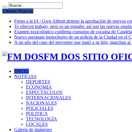
Ultimas Noticias
Freno a la IA | Greg Abbott detiene la aprobación de nuevos ce
Te ofrecen trabajo, pero es un engaño: así son las nuevas estafa
Examen toxicológico confirma consumo de cocaína de Candela
Nuevo asesinato motochorro de un policía de la Ciudad en el
A un año del caso del preceptor que mató a su hijo, marchan al 
FM DOS SITIO OFI
INICIO
NOTICIAS
DEPORTES
ECONOMIA
ESPECTACULOS
INTERNACIONALES
NACIONALES
POLICIALES
POLITICA
TECNOLOGÍA
LOCALES
Galería de imágenes