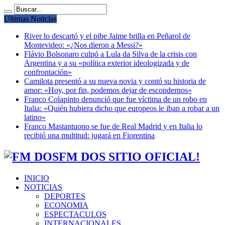
Ultimas Noticias
River lo descartó y el pibe Jaime brilla en Peñarol de
Montevideo: «¿Nos dieron a Messi?»
Flávio Bolsonaro culpó a Lula da Silva de la crisis con
Argentina y a su «política exterior ideologizada y de
confrontación»
Camilota presentó a su nueva novia y contó su historia de
amor: «Hoy, por fin, podemos dejar de escondernos»
Franco Colapinto denunció que fue víctima de un robo en
Italia: «Quién hubiera dicho que europeos le iban a robar a un
latino»
Franco Mastantuono se fue de Real Madrid y en Italia lo
recibió una multitud: jugará en Fiorentina
FM DOS SITIO OFICIAL!
INICIO
NOTICIAS
DEPORTES
ECONOMIA
ESPECTACULOS
INTERNACIONALES