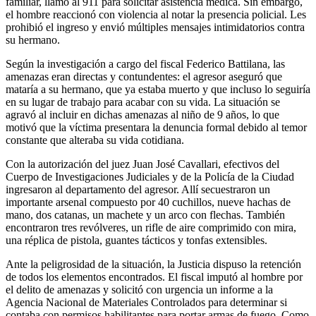
familiar, llamó al 911 para solicitar asistencia médica. Sin embargo,
el hombre reaccionó con violencia al notar la presencia policial. Les
prohibió el ingreso y envió múltiples mensajes intimidatorios contra
su hermano.
Según la investigación a cargo del fiscal Federico Battilana, las
amenazas eran directas y contundentes: el agresor aseguró que
mataría a su hermano, que ya estaba muerto y que incluso lo seguiría
en su lugar de trabajo para acabar con su vida. La situación se
agravó al incluir en dichas amenazas al niño de 9 años, lo que
motivó que la víctima presentara la denuncia formal debido al temor
constante que alteraba su vida cotidiana.
Con la autorización del juez Juan José Cavallari, efectivos del
Cuerpo de Investigaciones Judiciales y de la Policía de la Ciudad
ingresaron al departamento del agresor. Allí secuestraron un
importante arsenal compuesto por 40 cuchillos, nueve hachas de
mano, dos catanas, un machete y un arco con flechas. También
encontraron tres revólveres, un rifle de aire comprimido con mira,
una réplica de pistola, guantes tácticos y tonfas extensibles.
Ante la peligrosidad de la situación, la Justicia dispuso la retención
de todos los elementos encontrados. El fiscal imputó al hombre por
el delito de amenazas y solicitó con urgencia un informe a la
Agencia Nacional de Materiales Controlados para determinar si
contaba con permisos habilitantes para portar armas de fuego. Como